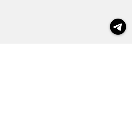
Выборы 2026
Реклама
О журнале
Контакты
Политика конфиденциальности
Правила пользования сайтом