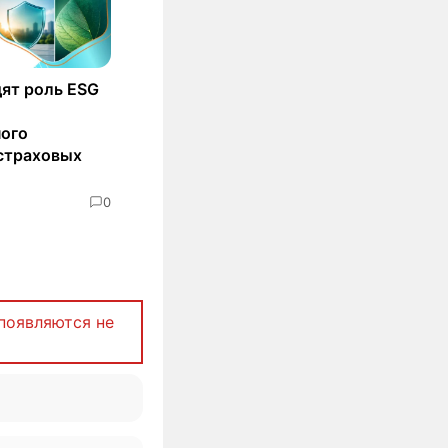
ят роль ESG
ного
страховых
0
появляются не