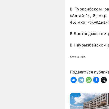
В Турксибском р
«Алтай-1», 8; мкр.
45; мкр. «Жулдыз-1
В Бостандыкском ра
В Наурызбайском ра
фото nur.kz
Поделиться публик