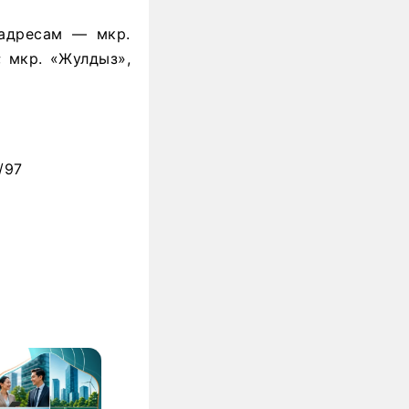
 адресам — мкр.
3; мкр. «Жулдыз»,
/97