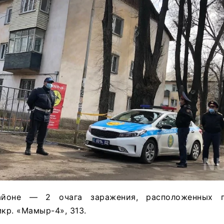
айоне — 2 очага заражения, расположенных 
мкр. «Мамыр-4», 313.