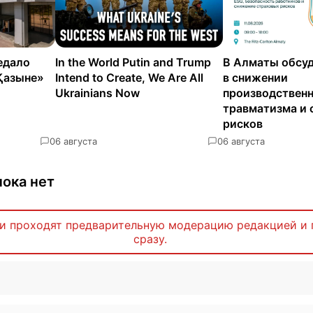
едало
In the World Putin and Trump
В Алматы обсуд
Қазыне»
Intend to Create, We Are All
в снижении
Ukrainians Now
производствен
травматизма и 
рисков
0
6 августа
0
6 августа
ока нет
и проходят предварительную модерацию редакцией и 
сразу.