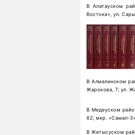
В Алатауском рай
Востока», ул. Сары-
В Алмалинском рай
Жарокова, 7; ул. Ж
В Медеуском районе
62; мкр. «Самал-3»
В Жетысуском район