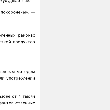
 «ухудшается».
е похоронены», —
еленных районах
аткой продуктов
основным методом
ли употреблении
азоне от 4 тысяч
авительственных