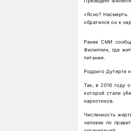
Президент Филиппи
«Ясно? Насмерть.
обратился он к на
Ранее СМИ сообща
Филиппин, где жи
питания.
Родриго Дутерте н
Так, в 2016 году
которой стали уб
наркотиков.
Численность жертв
человек по прави
организаций.