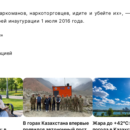
аркоманов, наркоторговцев, идите и убейте их», 
оей инаугурации 1 июля 2016 года.
ов
ацией
и
В горах Казахстана впервые
Жара до +42°C:
: в
появился автономный пост
погода в Казахс