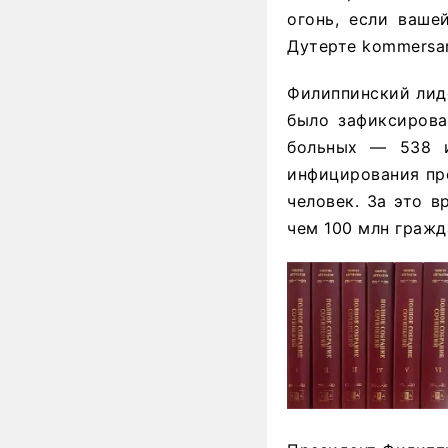
огонь, если ваше
Дутерте kommersan
Филиппинский лиде
было зафиксирова
больных — 538 и
инфицирования пре
человек. За это в
чем 100 млн гражд