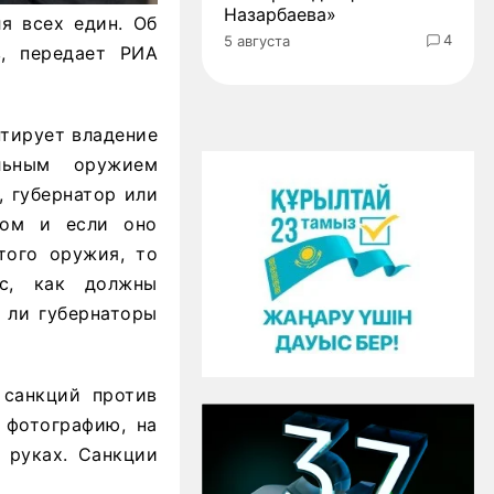
Назарбаева»
я всех един. Об
4
5 августа
в, передает РИА
нтирует владение
льным оружием
, губернатор или
ном и если оно
того оружия, то
с, как должны
 ли губернаторы
 санкций против
 фотографию, на
 руках. Санкции