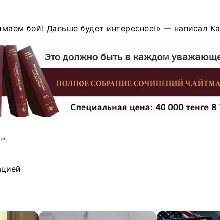
маем бой! Дальше будет интереснее!» — написал К
ов.
ацией