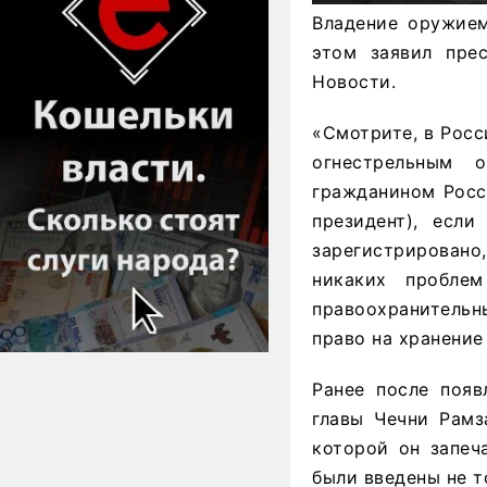
Владение оружием
этом заявил пре
Новости.
«Смотрите, в Росс
огнестрельным 
гражданином Росс
президент), есл
зарегистрировано
никаких пробле
правоохранительн
право на хранение
Ранее после появ
главы Чечни Рамз
которой он запеч
были введены не т