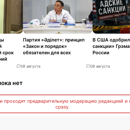
ды
Партия «Әділет»: принцип
В США одобрил
й
«Закон и порядок»
санкции» Грэма
й срок
обязателен для всех
России
ний
0
8 августа
0
8 августа
ока нет
и проходят предварительную модерацию редакцией и 
сразу.