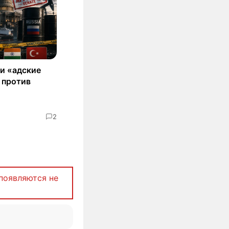
и «адские
 против
2
появляются не