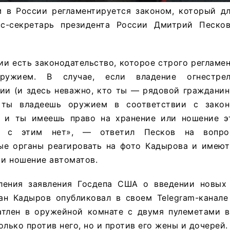
 в России регламентируется законом, который дл
сс-секретарь президента России Дмитрий Песко
ии есть законодательство, которое строго регламе
оружием. В случае, если владение огнестре
ии (и здесь неважно, кто ты — рядовой гражданин
и ты владеешь оружием в соответствии с зако
, и ты имеешь право на хранение или ношение э
м с этим нет», — ответил Песков на вопро
ые органы реагировать на фото Кадырова и имеют
 и ношение автоматов.
ления заявления Госдепа США о введении новых
ан Кадыров опубликовал в своем Telegram-канале
атлен в оружейной комнате с двумя пулеметами в
олько против него, но и против его жены и дочерей.