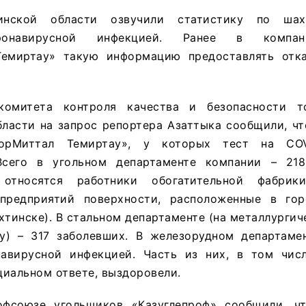
динской области озвучили статистику по шах
онавирусной инфекцией. Ранее в компании
Темиртау» такую информацию предоставлять отк
комитета контроля качества и безопасности т
ласти на запрос репортера Азаттыка сообщили, чт
лорМиттал Темиртау», у которых тест на COV
Всего в угольном департаменте компании – 218
относятся работники обогатительной фабрик
предприятий поверхности, расположенные в гор
хтинске). В стальном департаменте (на металлурги
у) – 317 заболевших. В железорудном департаме
авирусной инфекцией. Часть из них, в том чис
иальном ответе, выздоровели.
офсоюзе угольщиков «Казуглепроф» сообщили, ч