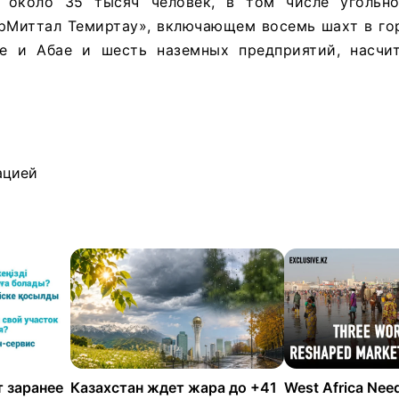
т около 35 тысяч человек, в том числе угольн
рМиттал Темиртау», включающем восемь шахт в гор
е и Абае и шесть наземных предприятий, насчи
ацией
 заранее
Казахстан ждет жара до +41
West Africa Nee