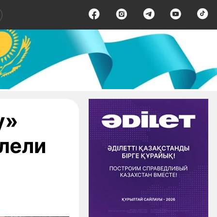
у»
лели