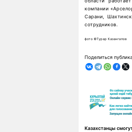
области работае
компании «Арсело
Сарани, Шахтинск
сотрудников.
фото ©Турар Казангапов
Поделиться публик
Казахстанцы смогут