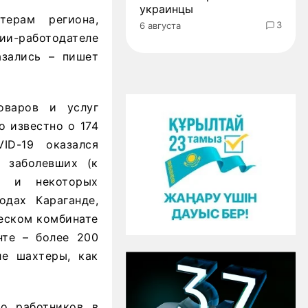
украинцы
терам региона,
3
6 августа
-работодателе
азались – пишет
оваров и услуг
о известно о 174
ID-19 оказался
 заболевших (к
и и некоторых
одах Караганде,
ческом комбинате
нте – более 200
ле шахтеры, как
то работников в