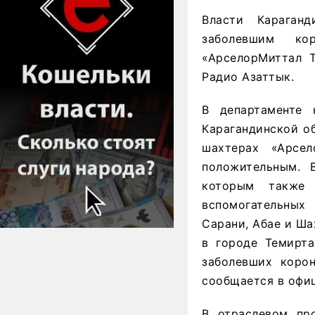
Власти Караган
заболевшим кор
«АрселорМиттал 
Радио Азаттык.
В департаменте 
Карагандинской об
шахтерах «Арсе
положительным. 
которым также 
вспомогательных 
Сарани, Абае и Ша
в городе Темирта
заболевших корон
сообщается в офиц
В отраслевом пр