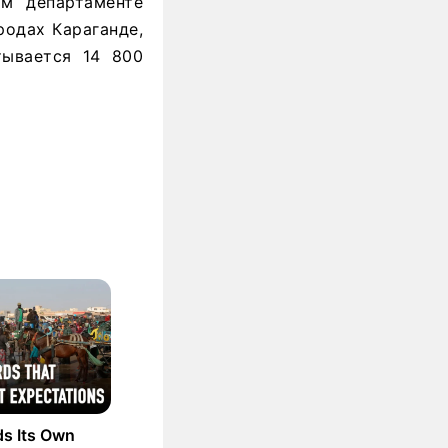
ом департаменте
одах Караганде,
тывается 14 800
ds Its Own