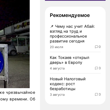
Рекомендуемое
📌
Чему нас учит Абай:
взгляд на труд и
профессиональное
развитие сегодня
0
20 июля
Как Токаев «открыл
дверь» в Европу
3
4 августа
Новый Налоговый
кодекс: рост
безработицы
ке чрезвычайное
3
3 августа
ному времени. Об