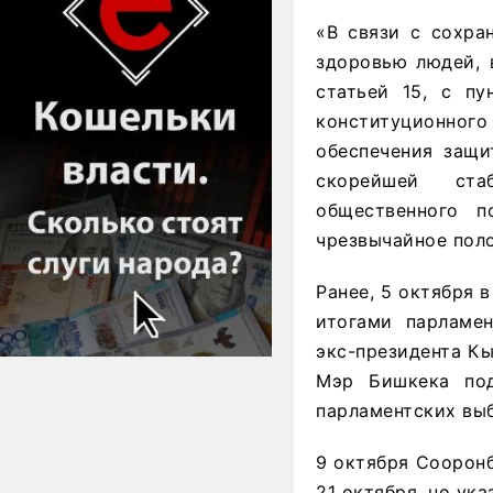
«В связи с сохра
здоровью людей, 
статьей 15, с пу
конституционного
обеспечения защи
скорейшей стаб
общественного п
чрезвычайное пол
Ранее, 5 октября 
итогами парламе
экс-президента К
Мэр Бишкека под
парламентских вы
9 октября Соорон
21 октября, но ука