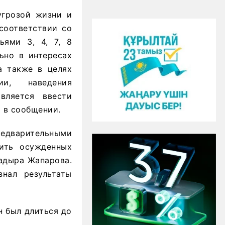
угрозой жизни и
соответствии со
ьями 3, 4, 7, 8
ьно в интересах
а также в целях
ии, наведения
вляется ввести
 в сообщении.
предварительными
дить осужденных
Садыра Жапарова.
нал результаты
н был длиться до