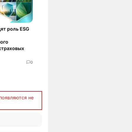
ят роль ESG
ного
страховых
0
появляются не