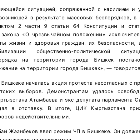
няющейся ситуацией, сопряженной с насилием и 
возникшей в результате массовых беспорядков, в 
нктом 2 части 9 статьи 64 Конституции и стат
 закона «О чрезвычайном положении» исключител
ты жизни и здоровья граждан, их безопасности, 
илизации общественно-политической ситуац
орядка на территории города Бишкек постано
ожение на территории города Бишкек», — говорится
в Бишкеке началась акция протеста несогласных с 
нтских выборов. Демонстрантам удалось освобо
ыргызстана Атамбаева и экс-депутата парламента 
ал в отставку. В итоге, ЦИК Кыргызстана приз
боров недействительными.
бай Жээнбеков ввел режим ЧП в Бишкеке. Он долже
з парламент не рассмотрел.