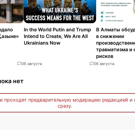
едало
In the World Putin and Trump
В Алматы обсуд
Қазыне»
Intend to Create, We Are All
в снижении
Ukrainians Now
производствен
травматизма и 
рисков
0
6 августа
0
6 августа
ока нет
и проходят предварительную модерацию редакцией и 
сразу.