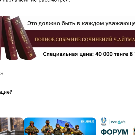
ов.
ацией