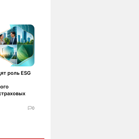
ят роль ESG
ного
страховых
0