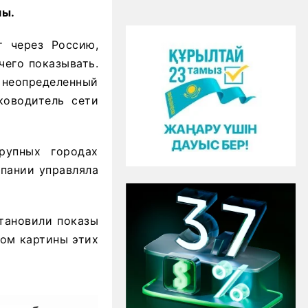
мы.
т через Россию,
чего показывать.
а неопределенный
ководитель сети
крупных городах
мпании управляла
становили показы
том картины этих