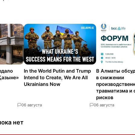
едало
In the World Putin and Trump
В Алматы обсуд
Қазыне»
Intend to Create, We Are All
в снижении
Ukrainians Now
производствен
травматизма и 
рисков
0
6 августа
0
6 августа
ока нет