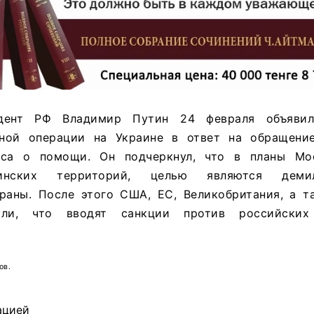
идент РФ Владимир Путин 24 февраля объяви
нной операции на Украине в ответ на обращени
сса о помощи. Он подчеркнул, что в планы Мо
аинских территорий, целью являются деми
раны. После этого США, ЕС, Великобритания, а т
вили, что вводят санкции против российски
ов.
ацией