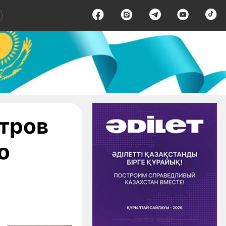
атров
о