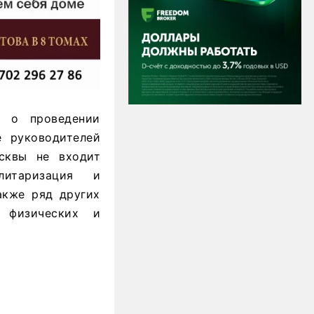
л о проведении
е руководителей
сквы не входит
литаризация и
акже ряд других
х физических и