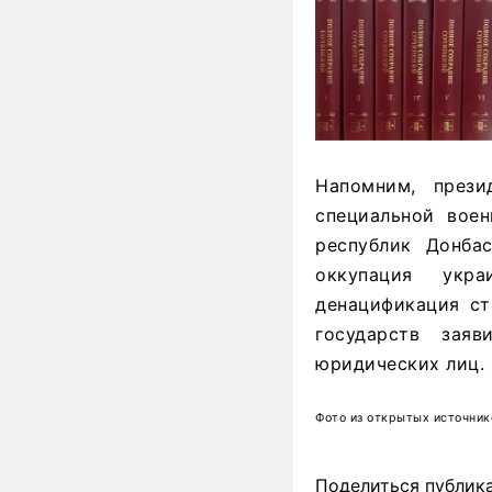
Напомним, през
специальной вое
республик Донба
оккупация укр
денацификация ст
государств зая
юридических лиц.
Фото из открытых источник
Поделиться публик