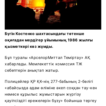
Бүгін Костенко шахтасындағы төтенше
оқиғадан мердігер ұйымының 1986 жылғы
қызметкері көз жұмды.
Бұл туралы «АрселорМиттал Теміртау» АҚ
хабарлады. Мемлекеттік комиссия ТЖ
себептерін анықтап жатыр.
Полицейлер ҚР ҚК-нің 277-бабының 2-бөлігі
«абайсызда адам өліміне әкеп соққан тау-кен
немесе құрылыс жұмыстарын жүргізу
қауіпсіздігі ережелерін бұзу» бойынша тергеу