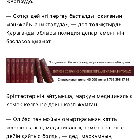
жүргізуде.
— Сотқа дейінгі тергеу басталды, оқиғаның
мән-жайы анықталуда», — деп толықтырды
Қарағанды облысы полиция департаментінің
баспасөз қызметі.
Әріптестерінің айтуынша, марқұм медициналық
көмек келгенге дейін көзп жұмған.
— Ол бас пен мойын омыртқасынан қатты
жарақат алып, медициналық көмек келгенге
дейін қайтыс болды, — деді марқұмның