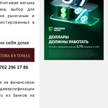
 Учитывая весьма
ана, выбор для
лне рыночным и
вестированных в
е на финансовое
диверсификации
го из банков на