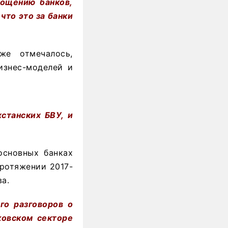
лощению банков,
что это за банки
е отмечалось,
изнес-моделей и
станских БВУ, и
основных банках
протяжении 2017-
а.
го разговоров о
ковском секторе