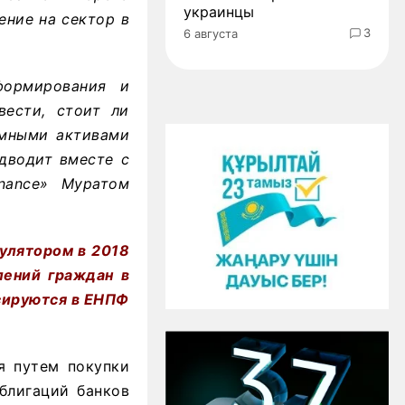
украинцы
ение на сектор в
3
6 августа
формирования и
вести, стоит ли
емными активами
одводит вместе с
nance» Муратом
улятором в 2018
лений граждан в
ксируются в ЕНПФ
я путем покупки
блигаций банков