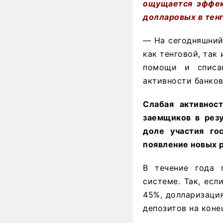
ощущается эффект
долларовых в тен
— На сегодняшний
как тенговой, так
помощи и списа
активности банков
Слабая активнос
заемщиков в резу
доле участия го
появление новых 
В течение года 
системе. Так, есл
45%, долларизация
депозитов на конец