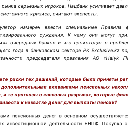
 рынка серьезных игроков. Нацбанк усиливает давл
системного кризиса, считают эксперты.
улятор намерен ввести специальные Правила 
тивированного суждения. К чему они могут при
ия» очередных банков и что происходит с пробл
его года в банковском секторе РК Exclusive.kz п
занности председателя правления АО «Halyk Fi
ете риски тех решений, которые были приняты рег
с дополнительными вливаниями пенсионных накоп
, и те прогнозы о кассовых разрывах, которые фи
ривести к нехватке денег для выплаты пенсий?
ами пенсионных денег в основном осуществляетс
ах инвестиционной деятельности ЕНПФ. Покупка о