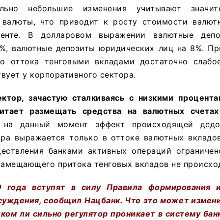
ельно небольшие изменения учитывают значит
 валюты, что приводит к росту стоимости валют
ленте. В долларовом выражении валютные депо
3%, валютные депозиты юридических лиц на 8%. Пр
о оттока тенговыми вкладами достаточно слабо
вует у корпоративного сектора.
ктор, зачастую сталкиваясь с низкими процент
читает размещать средства на валютных счетах
на данный момент эффект происходящей дедо
ора выражается только в оттоке валютных вкладов
ествления банками активных операций ограниче
замещающего притока тенговых вкладов не происхо
 года вступят в силу Правила формирования и
суждения, сообщил Нацбанк. Что это может измени
шком ли сильно регулятор проникает в систему ба