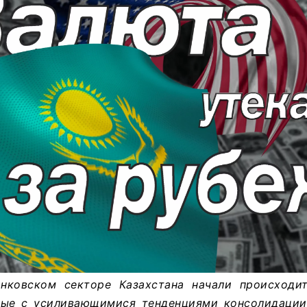
нковском секторе Казахстана начали происходи
ные с усиливающимися тенденциями консолидации