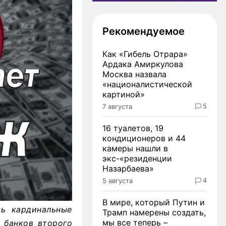
Рекомендуемое
Как «Гибель Отрара»
Ардака Амиркулова
Москва назвала
«националистической
картиной»
5
7 августа
16 туалетов, 19
кондиционеров и 44
камеры нашли в
экс-«резиденции
Назарбаева»
4
5 августа
В мире, который Путин и
ть кардинальные
Трамп намерены создать,
мы все теперь –
 банков второго