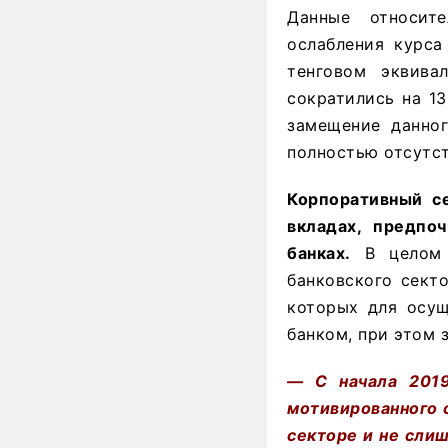
Данные относит
ослабления курса
тенговом эквива
сократились на 1
замещение данног
полностью отсутст
Корпоративный се
вкладах, предпо
банках.
В целом 
банковского сект
которых для осущ
банком, при этом 
— С начала 2019
мотивированного 
секторе и не сли