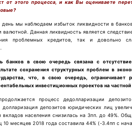
 от этого процесса, и как Вы оцениваете пере
говые?
 день мы наблюдаем избыток ликвидности в банко
 и валютной. Данная ликвидность является следстви
ния проблемных кредитов, так и довольно сл
.
ть банков в свою очередь связана с отсутстви
льтате сохранения структурных проблем в экон
сударства, что, в свою очередь, ограничивает
рентабельных инвестиционных проектов на частной
продолжается процесс дедолларизации депозито
и долларизация депозитов юридических лиц увелич
 вкладов населения снизилась на 3пп. до 49%. Об
 10 месяцев 2018 года составила 44% (-3.4пп с нача