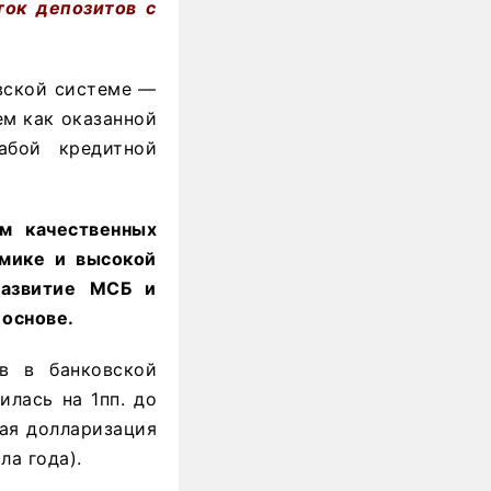
ток депозитов с
вской системе —
ем как оказанной
абой кредитной
ем качественных
омике и высокой
 развитие МСБ и
 основе.
в в банковской
илась на 1пп. до
щая долларизация
ла года).