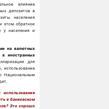
ельное влияние
ных депозитов в
зиты населения
и этом обратное
е у населения и
ами на валютных
 в иностранных
лларизации для
, использование
но Национальным
дит.
 использования
ть в банковском
нков? Это хорошо