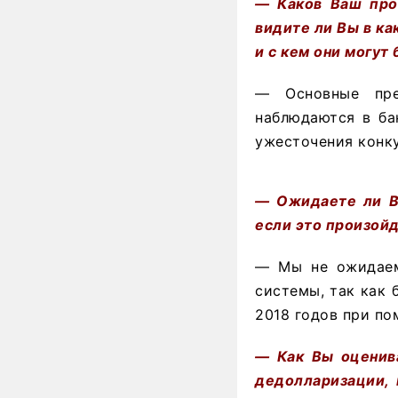
— Каков Ваш про
видите ли Вы в ка
и с кем они могут
— Основные пре
наблюдаются в ба
ужесточения конку
— Ожидаете ли Вы
если это произойд
— Мы не ожидаем 
системы, так как 
2018 годов при п
— Как Вы оценива
дедолларизации, 