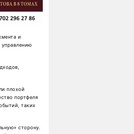
жмента и
о управлению
дходов,
ли плохой
ество портфеля
обытий, таких
льную» сторону.