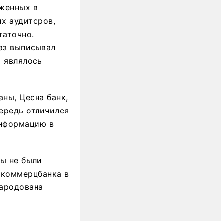
женных в
х аудиторов,
таточно.
раз выписывал
 являлось
ны, Цесна банк,
чередь отличился
информацию в
ры не были
зкоммерцбанка в
народована