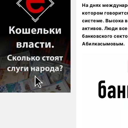
На днях междунаро
котором говорится
системе. Высока в
активов. Люди вс
банковского секто
Абилкасымовым.