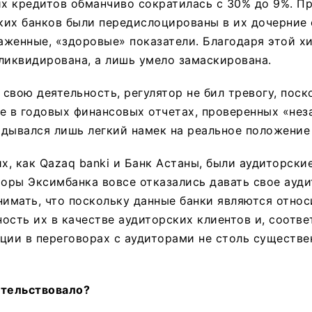
х кредитов обманчиво сократилась с 30% до 9%. П
ких банков были передислоцированы в их дочерние 
аженные, «здоровые» показатели. Благодаря этой х
ликвидирована, а лишь умело замаскирована.
свою деятельность, регулятор не бил тревогу, пос
же в годовых финансовых отчетах, проверенных «не
дывался лишь легкий намек на реальное положение
их, как Qazaq banki и Банк Астаны, были аудиторски
торы Эксимбанка вовсе отказались давать свое ауд
нимать, что поскольку данные банки являются относ
ость их в качестве аудиторских клиентов и, соотве
ции в переговорах с аудиторами не столь существен
етельствовало?