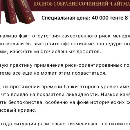
налицо факт отсутствия качественного риск-менед
 позволяли бы выстроить эффективные процедуры п
ым, избежать многочисленных дефолтов.
вую практику применения риск-ориентированных по
тема все еще не может этим похвастаться.
, на протяжении времени банки второго уровня име
 что влияло на показатели ликвидности. Низкое кач
ать беспокойства, особенно на фоне исторических с
нсовый кризис.
 года ситуация разительно «изменилась в положите