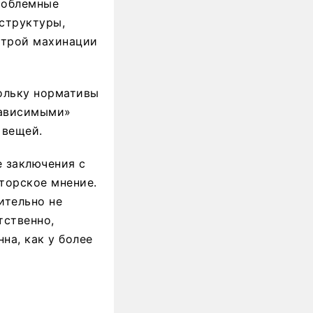
роблемные
структуры,
итрой махинации
кольку нормативы
зависимыми»
 вещей.
е заключения с
иторское мнение.
ительно не
тственно,
на, как у более