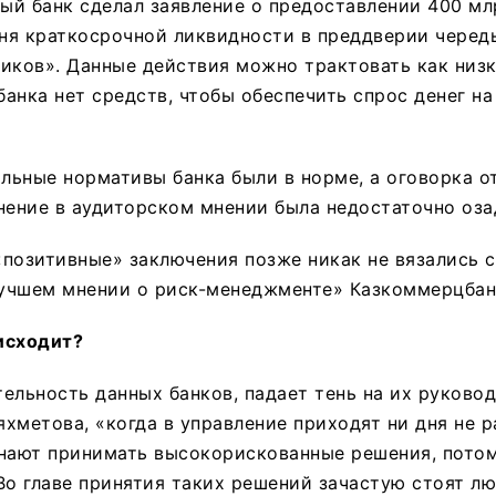
й банк сделал заявление о предоставлении 400 мл
ня краткосрочной ликвидности в преддверии черед
иков». Данные действия можно трактовать как низ
анка нет средств, чтобы обеспечить спрос денег на
альные нормативы банка были в норме, а оговорка о
нение в аудиторском мнении была недостаточно оз
позитивные» заключения позже никак не вязались 
учшем мнении о риск-менеджменте» Казкоммерцбан
исходит?
ельность данных банков, падает тень на их руковод
хметова, «когда в управление приходят ни дня не 
инают принимать высокорискованные решения, потом
Во главе принятия таких решений зачастую стоят лю