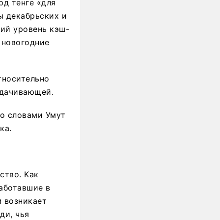
рд тенге «для
ы декабрьских и
кий уровень кэш-
 новогодние
тносительно
адачивающей.
со словами Умут
ка.
ство. Как
работавшие в
 возникает
ди, чья