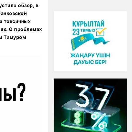
устило обзор, в
банковской
та токсичных
ях. О проблемах
ом Тимуром