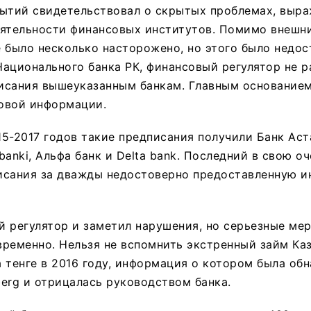
бытий свидетельствовал о скрытых проблемах, выра
еятельности финансовых институтов. Помимо внешни
 было несколько насторожено, но этого было недос
ационального банка РК, финансовый регулятор не 
исания вышеуказанным банкам. Главным основанием
овой информации.
5-2017 годов такие предписания получили Банк Аста
banki, Альфа банк и Delta bank. Последний в свою о
исания за дважды недостоверно предоставленную 
 регулятор и заметил нарушения, но серьезные ме
временно. Нельзя не вспомнить экстренный займ Ка
 тенге в 2016 году, информация о котором была об
erg и отрицалась руководством банка.