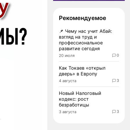
Рекомендуемое
📌
Чему нас учит Абай:
взгляд на труд и
профессиональное
развитие сегодня
0
20 июля
Как Токаев «открыл
дверь» в Европу
3
4 августа
Новый Налоговый
кодекс: рост
безработицы
3
3 августа