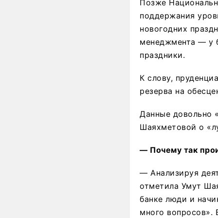
Позже Национальны
поддержания уров
новогодних праздн
менеджмента — у б
праздники.
К слову, пруденци
резерва на обесце
Данные довольно «
Шаяхметовой о «л
— Почему так про
— Анализируя деят
отметила Умут Шая
банке люди и нач
много вопросов». 