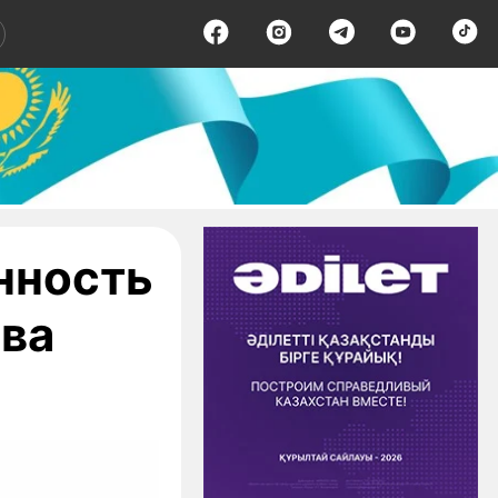
нность
ева