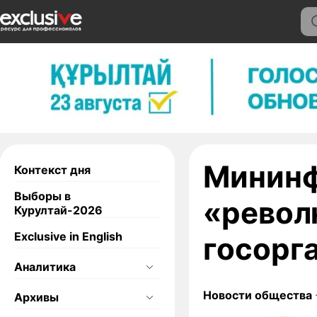
Мининф
Контекст дня
Выборы в
«револ
Курултай-2026
Exclusive in English
госорг
Аналитика
Новости общества
Архивы