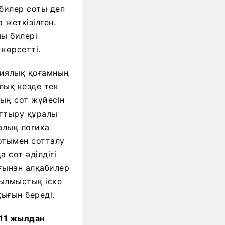
абилер соты деп
 жеткізілген.
шы билері
 көрсетті.
тиялық қоғамның
лық кезде тек
тың сот жүйесін
рттыру құралы
алық логика
отымен сотталу
а сот әділдігі
ғынан алқабилер
қылмыстық іске
қығын береді.
 11 жылдан