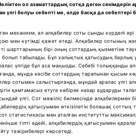
Неліктен ол азаматтардың сотқа деген сенімдерін
 үлгі болуы себепті ме, әлде басқа да себептері 
ген механизм, ал алқабилер соты сынды күрделі әрі
 қою мен күтімді қажет етеді. Алқабилер сотының же
ті шарттарының бірі оның соттардың қызметіне тәуе
 болып табылады. Бұл халықтық қатысудың барлық ү
ралас үлгіде бұл аса маңызды. Себебі толыққанды а
анда, мұнда кәсіби соттардың тарапынан қысым көр
лер сотымен салыстырғанда, мұндай аралас үлгі ал
лдігін қамтамасыз етуге көбірек назар аударуды талап
сындай үлгі. Сот мәжіліс бөлмесінде алқабилермен б
абилердің қатысуымен өткізілетін болашақ соттың т
н сот статистикасы мен аталған институтты максимал
еніңше тіпті әдейі, алқабилердің қатысуымен қарала
йту тәжірибелері көрсетеді.