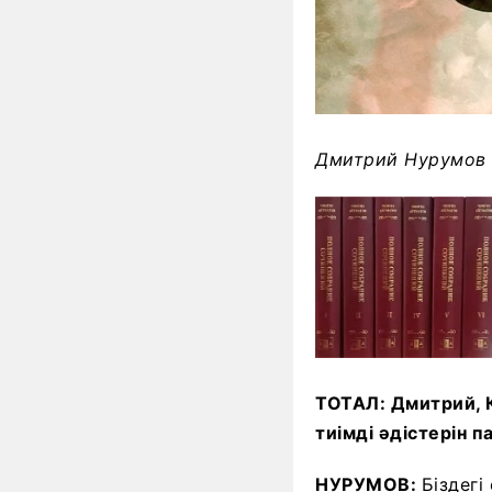
Д
митрий Нурумов
ТОТАЛ: Дмитрий, 
тиімді әдістерін 
НУРУМОВ:
Біздегі