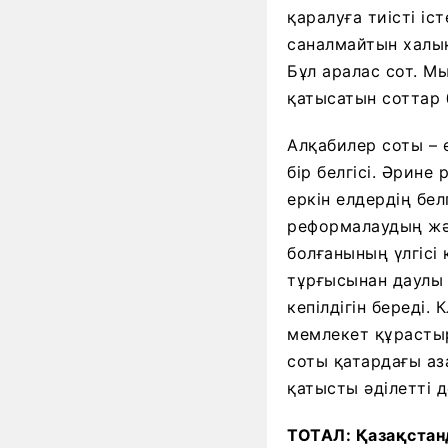
қаралуға тиісті і
саналмайтын халық
Бұл аралас сот. М
қатысатын соттар б
Алқабилер соты – 
бір белгісі. Әрин
еркін елдердің бе
реформалаудың жән
болғанының үлгісі
тұрғысынан даулы 
кепілдігін береді.
мемлекет құрастыр
соты қатардағы аза
қатысты әділетті д
ТОТАЛ: Қазақстанд