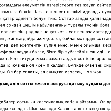
оғамдағы әлеуметтік өзгерістерге тез жауап қайтару
шамызға белгілі. Кез-келген сот шешімі идеалды нұс
н қатар әділетті болуы тиіс. Соттар заңды қолданад
дәл сондай шешім қабылданғаны туралы түсінік бола 
 сот актісінің әділдігіне қатысты сот пен азаматта
ың жиі жағдайда жемқорлық байланыстарды соттағы
теді деп есептейтіні құпия емес. Менің ойымша, кәс
формалаудан бөлек, бізге бір түбегейлі шешімді – 
ажет. Конституциямыз азаматтардың сот ісіне арала
да іс жүзінде ол «семіп қалды». Бүгінде оған тек с
ды. Ол бар сияқты, ал анықтап қарасаң – ол жоқ.
ың әділ сотты жүзеге асыруға қатысу құқығы деге
абилер сотының классикалық үлгісін айтамын. Ол а
ды кепілдігі. Шын мәнінде Қазақстанда халықтық қа