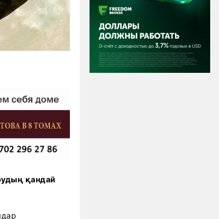
рудың қандай
мдар