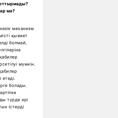
 арттырмады?
бар ма?
 нәзік механизм
місті қызмет
лді болмай,
лгілеріне
лқабилер
сетілуі мүмкін.
қабилер
 етеді.
ірге болады.
әртіпке
ды түрде әрі
тын істерді