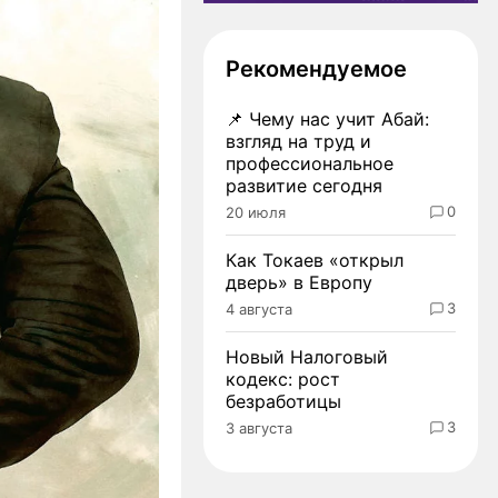
Рекомендуемое
📌
Чему нас учит Абай:
взгляд на труд и
профессиональное
развитие сегодня
0
20 июля
Как Токаев «открыл
дверь» в Европу
3
4 августа
Новый Налоговый
кодекс: рост
безработицы
3
3 августа