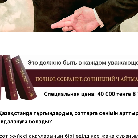
Қазақстанда тұрғындардың соттарға сенімін артты
пайдалануға болады?
 сот жүйесі ақауларының бірі әділдікке жаңа сұраны