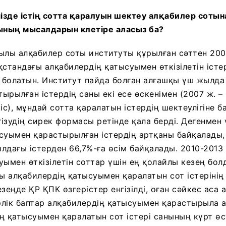
мізде істің сотта қаралуын шектеу алқабилер сотына
ның мысалдарын клетіре аласыз ба?
лы алқабилер соты институты құрылған сәттен 20
қстандағы алқабилердің қатысуымен өткізілетін істе
з болатын. Институт пайда болған алғашқы үш жылда
рылған істердің саны екі есе өскенімен (2007 ж. – 3
0 іс), мұндай сотта қаралатын істердің шектеулігіне 
ізудің сирек формасы ретінде қала берді. Дегенмен
суымен қарастырылған істердің артқаны байқалады,
лдағы істерден 66,7%-ға өсім байқалады. 2010-201
уымен өткізілетін соттар үшін ең қолайлы кезең бол
 алқабилердің қатысуымен қаралатын сот істерінің 
езеңде ҚР ҚПК өзгерістер енгізілді, оған сәйкес аса
лік баптар алқабилердің қатысуымен қарастырыла а
ң қатысуымен қаралатын сот істері санының күрт өсу