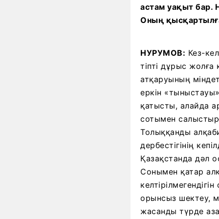
астам уақыт бар. 
Оның қысқартылған
НУРУМОВ:
Кез-кел
тіпті дұрыс жолға
атқаруының міндет
еркін «тыныстауы»
қатысты, алайда а
сотымен салыстырғ
Толыққанды алқаби
дербестігінің кепі
Қазақстанда дәл о
Сонымен қатар алқ
келтірілмегендігі
орынсыз шектеу, м
жасанды түрде аза