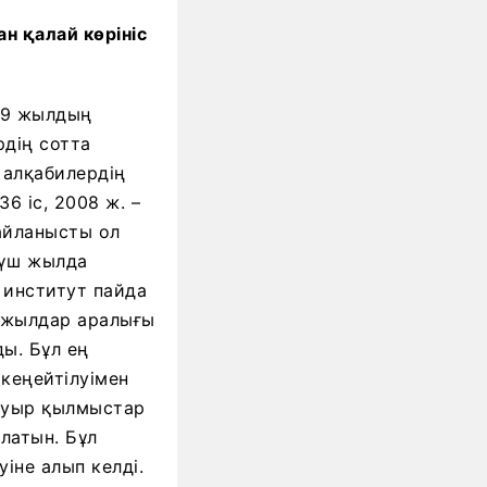
н қалай көрініс
09 жылдың
рдің сотта
 алқабилердің
6 іс, 2008 ж. –
байланысты ол
 үш жылда
 институт пайда
3 жылдар аралығы
ды. Бұл ең
кеңейтілуімен
 ауыр қылмыстар
латын. Бұл
іне алып келді.