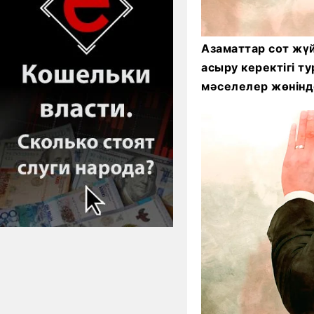
Азаматтар сот жүй
асыру керектігі 
мәселелер жөнінд