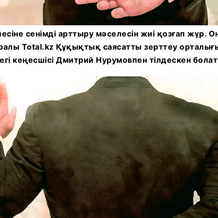
есіне сенімді арттыру мәселесін жиі қозғап жүр. 
туралы Total.kz Құқықтық саясатты зерттеу ортал
егі кеңесшісі Дмитрий Нурумовпен тілдескен болат