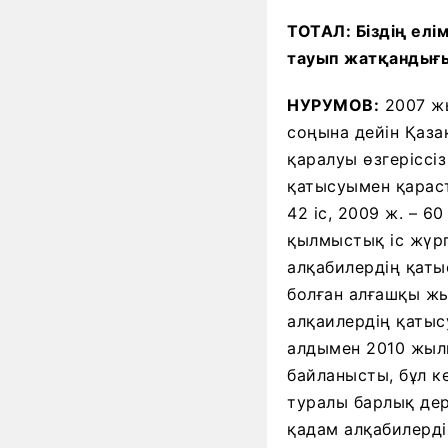
ТОТАЛ: Біздің елі
тауып жатқандығы
НУРУМОВ:
2007 жы
соңына дейін Қаза
қаралуы өзгеріссі
қатысуымен қарасты
42 іс, 2009 ж. – 6
қылмыстық іс жүрг
алқабилердің қаты
болған алғашқы жы
алқаилердің қатыс
алдымен 2010 жылы
байланысты, бұл к
туралы барлық дер
қадам алқабилерді