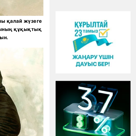
Оны қалай жүзеге
ығының құқықтық
ын.