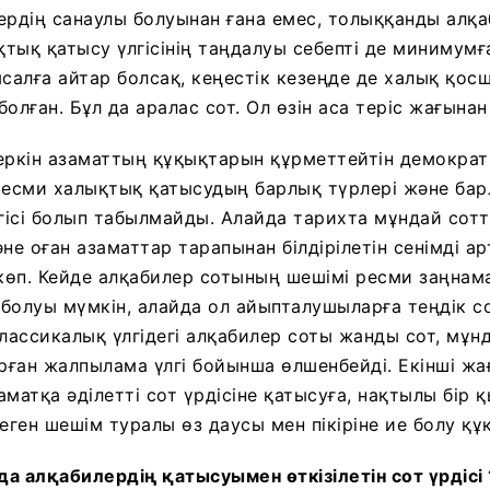
стердің санаулы болуынан ғана емес, толыққанды алқ
тық қатысу үлгісінің таңдалуы себепті де минимумға
ысалға айтар болсақ, кеңестік кезеңде де халық қос
олған. Бұл да аралас сот. Ол өзін аса теріс жағынан
еркін азаматтың құқықтарын құрметтейтін демокра
е ресми халықтық қатысудың барлық түрлері және бар
лгісі болып табылмайды. Алайда тарихта мұндай сот
е оған азаматтар тарапынан білдірілетін сенімді а
 көп. Кейде алқабилер сотының шешімі ресми заңнам
болуы мүмкін, алайда ол айыпталушыларға теңдік с
 Классикалық үлгідегі алқабилер соты жанды сот, мұнд
ған жалпылама үлгі бойынша өлшенбейді. Екінші жа
матқа әділетті сот үрдісіне қатысуға, нақтылы бір 
еген шешім туралы өз даусы мен пікіріне ие болу құ
а алқабилердің қатысуымен өткізілетін сот үрдісі