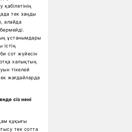
 қабілетінің
қада тек заңды
ы, алайда
бермейді.
рдың ұстанымдары
 істің
іби сот жүйесін
сотқа халықтың
суын тікелей
ирек жағдайларда
нде сіз нені
дам құқығы
тысу тек сотта