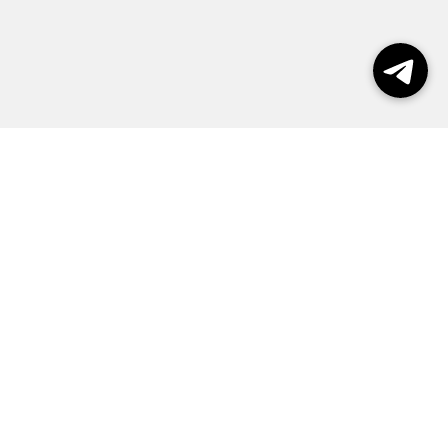
Выборы 2026
Реклама
О журнале
Контакты
Политика конфиденциальности
Правила пользования сайтом