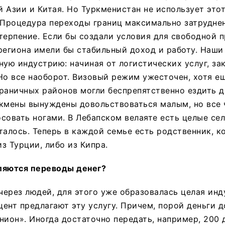
 Азии и Китая. Но Туркменистан не использует это
 Процедура переходы границ максимально затрудне
терпение. Если бы создали условия для свободной 
региона имели бы стабильный доход и работу. Наши
ную индустрию: начиная от логистических услуг, за
Но все наоборот. Визовый режим ужесточен, хотя е
раничных районов могли беспрепятственно ездить др
ркмены вынуждены довольствоваться малым, но все
совать ногами. В Лебапском велаяте есть целые сел
талось. Теперь в каждой семье есть родственник, 
з Турции, либо из Кипра.
ляются переводы денег?
ерез людей, для этого уже образовалась целая инд
ент предлагают эту услугу. Причем, порой деньги д
нион». Иногда достаточно передать, например, 200 