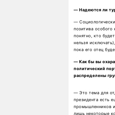
— Надеются ли ту
— Социологических
позитива особого 
понятно, кто буде
нельзя исключать)
пока его отец буде
— Как бы вы охар
политический пор
распределены гру
— Это тема для от
президента есть е
промышленников 
лишь некоторые ко