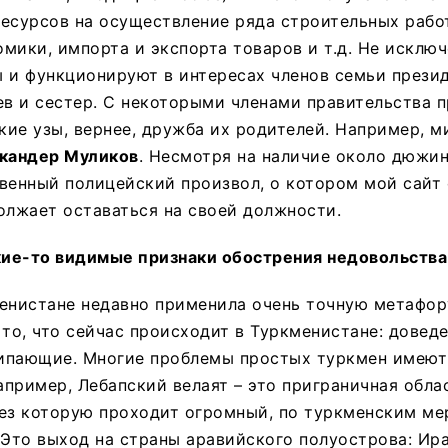
есурсов на осуществление ряда строительных работ
мики, импорта и экспорта товаров и т.д. Не исключ
 и функционируют в интересах членов семьи презид
ев и сестер. С некоторыми членами правительства 
ие узы, вернее, дружба их родителей. Например, м
кандер Муликов
. Несмотря на наличие около дюжи
венный полицейский произвол, о котором мой сайт 
олжает оставаться на своей должности.
кие-то видимые признаки обострения недовольства
енистане недавно применила очень точную метафор
о, что сейчас происходит в Туркменистане: довед
акипающие. Многие проблемы простых туркмен имеют
пример, Лебапский велаят – это приграничная обла
ез которую проходит огромный, по туркменским ме
 Это выход на страны аравийского полуострова: Ира