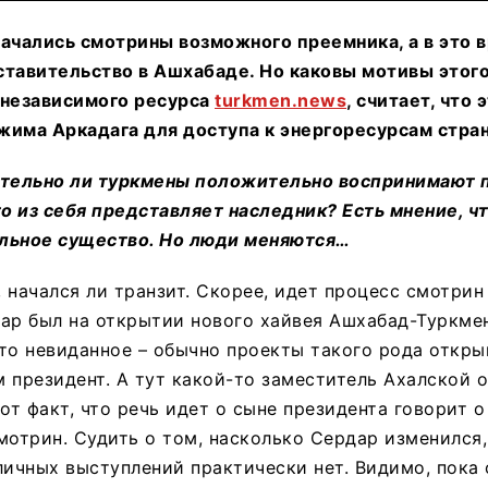
ачались смотрины возможного преемника, а в это 
ставительство в Ашхабаде. Но каковы мотивы этого
 независимого ресурса
turkmen.news
, считает, что 
жима Аркадага для доступа к энергоресурсам стра
ительно ли туркмены положительно воспринимают 
то из себя представляет наследник? Есть мнение, чт
льное существо. Но люди меняются…
 начался ли транзит. Скорее, идет процесс смотрин
ар был на открытии нового хайвея Ашхабад-Туркме
то невиданное – обычно проекты такого рода откры
 президент. А тут какой-то заместитель Ахалской о
от факт, что речь идет о сыне президента говорит о
мотрин. Судить о том, насколько Сердар изменился,
личных выступлений практически нет. Видимо, пока 