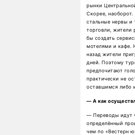
рынки Центральной
Скорее, наоборот.
стальные нервы и 
торговли, жители 
бы создать сервис
мотелями и кафе. 
назад жители приг
дней. Поэтому ту
предпочитают голо
практически не ос
оставшимся либо и
— А как осуществ
— Переводы идут ч
определённый проц
чем по «Вестерн ю