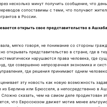
ерез несколько минут получить сообщение, что день
ереводов сопоставимы с теми, что получают жител
грантов в России.
евается открыть свое представительство в Ашхаба
вала, мягко говоря, не понимание со стороны граж
но открывать представительство в стране, где в тю
систематически нарушаются права человека, где су
уд, где совершенно непрозрачная экономика и сис
управления, где решения принимают одним человек
 оценивает эту новость как новую возможность зада
е из Берлина или Брюсселя, а непосредственно в Аш
? Сложно сказать, чем на самом деле продиктован э
ется, что Евросоюзом движет мотив менее альтруи