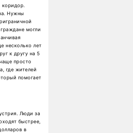
т коридор.
на. Нужны
приграничной
 граждане могли
канчивая
ще несколько лет
уг к другу на 5
 чаще просто
а, где жителей
который помогает
устрия. Люди за
оходят быстрее,
долларов в