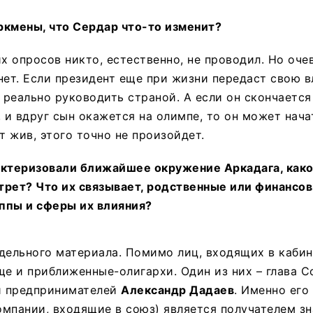
ркмены, что Сердар что-то изменит?
 опросов никто, естественно, не проводил. Но очев
нет. Если президент еще при жизни передаст свою в
т реально руководить страной. А если он скончается
, и вдруг сын окажется на олимпе, то он может нач
т жив, этого точно не произойдет.
актеризовали ближайшее окружение Аркадага, како
трет? Что их связывает, родственные или финансов
ппы и сферы их влияния?
дельного материала. Помимо лиц, входящих в кабин
ще и приближенные-олигархи. Один из них – глава 
и предпринимателей
Александр Дадаев
. Именно его
мпании, входящие в союз) является получателем з