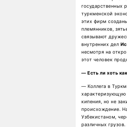
государственных р
туркменской эконо
этих фирм созданы
племянников, зять
связывают дружеск
внутренних дел
Ис
несмотря на откро
этот человек прод
— Есть ли хоть ка
— Коллега в Туркм
характеризующую т
кипения, но не з
происхождение. На
Узбекистаном, чер
различных грузов.