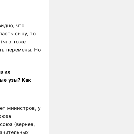
идно, что
ласть сыну, то
 (что тоже
ать перемены. Но
в их
ые узы? Как
ет министров, у
Союза
 союз (вернее,
начительных