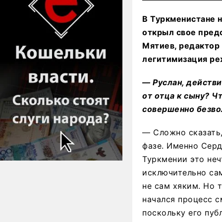
В Туркменистане н
открыл свое пред
Мятиев, редактор
легитимизация ре
— Руслан, действ
от отца к сыну? Ч
совершенно безво
— Сложно сказать,
фазе. Именно Серд
Туркмении это неч
исключительно сам
не сам хяким. Но т
начался процесс с
поскольку его пуб