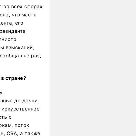
 во всех сферах
ено, что часть
ента, его
президента
инистр
ны взысканий,
сообщал не раз,
 в стране?
у,
енные до дочки
 искусственное
сть с
ркам, поток
н, ОЭА, а также