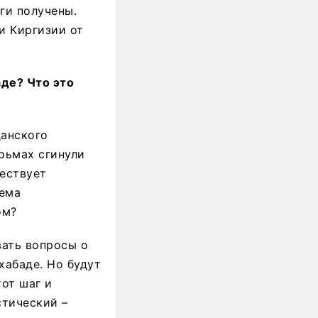
ги получены.
и Киргизии от
де? Что это
данского
рьмах сгинули
ществует
тема
ом?
вать вопросы о
хабаде. Но будут
тот шаг и
стический –