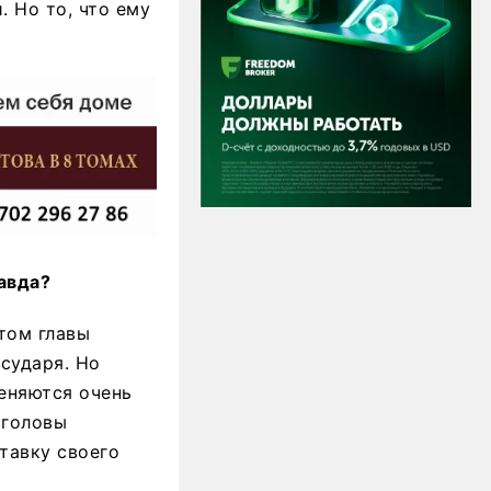
. Но то, что ему
равда?
итом главы
осударя. Но
меняются очень
 головы
тавку своего