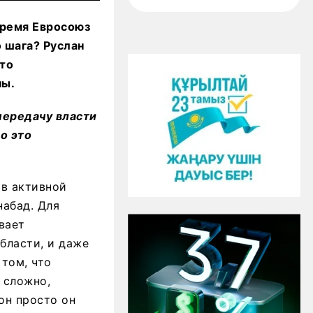
время Евросоюз
 шага? Руслан
это
ны.
передачу власти
о это
 в активной
набад. Для
вает
бласти, и даже
 том, что
 сложно,
он просто он