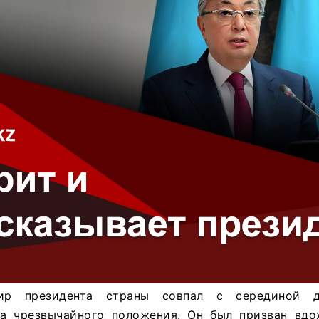
фир президента страны совпал с серединой 
а чрезвычайного положения. Он был призван вдо