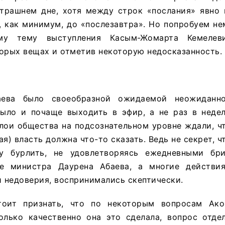
втрашнем дне, хотя между строк «послания» явно 
, как минимум, до «послезавтра». Но попробуем н
му тему выступления Касым-Жомарта Кемелеви
орых вещах и отметив некоторую недосказанность.
аева было своеобразной ожидаемой неожиданн
ыло и почаще выходить в эфир, а не раз в недел
лои общества на подсознательном уровне ждали, чт
ая) власть должна что-то сказать. Ведь не секрет, ч
ку бурлить, не удовлетворяясь ежедневными бр
е министра Даурена Абаева, а многие действия
й недоверия, воспринимались скептически.
тоит признать, что по некоторым вопросам Ако
олько качественно она это сделала, вопрос отде