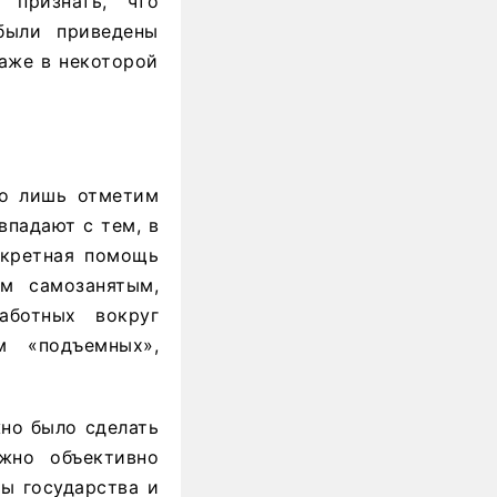
 признать, что
были приведены
даже в некоторой
но лишь отметим
впадают с тем, в
нкретная помощь
м самозанятым,
аботных вокруг
м «подъемных»,
жно было сделать
жно объективно
ты государства и