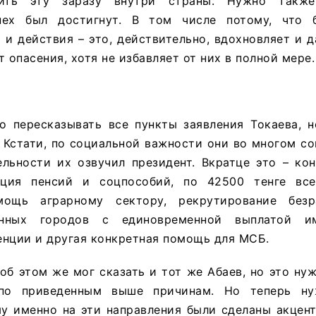
дить эту заразу внутри страны. Нужно также
пех был достигнут. В том числе потому, что 
и действия – это, действительно, вдохновляет и 
 опасения, хотя не избавляет от них в полной мере.
о пересказывать все пункты заявления Токаева, 
 Кстати, по социальной важности они во многом со
ельности их озвучил президент. Вкратце это – ко
ация пенсий и соцпособий, по 42500 тенге все
мощь аграрному сектору, рекрутирование безр
инных городов с единовременной выплатой и
енции и другая конкретная помощь для МСБ.
об этом же мог сказать и тот же Абаев, но это ну
по приведенным выше причинам. Но теперь ну
му именно на эти направления были сделаны акцен