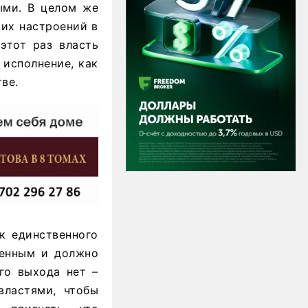
ыми. В целом же
ких настроений в
этот раз власть
 исполнение, как
ве.
ак единственного
менным и должно
ого выхода нет –
властями, чтобы