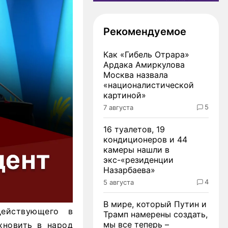
Рекомендуемое
Как «Гибель Отрара»
Ардака Амиркулова
Москва назвала
«националистической
картиной»
5
7 августа
16 туалетов, 19
кондиционеров и 44
камеры нашли в
экс-«резиденции
Назарбаева»
4
5 августа
В мире, который Путин и
действующего в
Трамп намерены создать,
мы все теперь –
хновить в народ