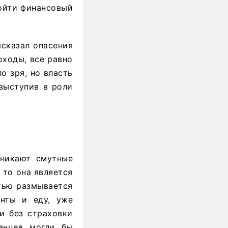
ойти финансовый
сказал опасения
оходы, все равно
о зря, но власть
выступив в роли
зникают смутные
 то она является
стью размывается
нты и еду, уже
и без страховки
танцев могли бы