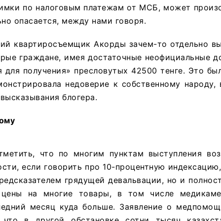
оимки по налоговым платежам от МСБ, может произ
ьно опасается, между нами говоря.
ний квартиросъемщик Акорды зачем-то отдельно вы
орые граждане, имея достаточные неофициальные д
 для получения» пресловутых 42500 тенге. Это был
онстрировала недоверие к собственному народу, 
высказывания блогера.
ному
тметить, что по многим пунктам выступления во
ости, если говорить про 10-процентную индексацию,
предсказателем грядущей девальвации, но и полно
 цены на многие товары, в том числе медикаме
ледний месяц куда больше. Заявление о медпомощ
, что в другой обстановке сотни тысяч казахс