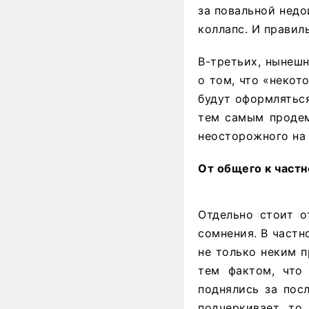
за повальной нед
коллапс. И правил
В-третьих, нынеш
о том, что «некот
будут оформляться
тем самым продем
неосторожного на 
От общего к част
Отдельно стоит о
сомнения. В частн
не только неким 
тем фактом, что
поднялись за пос
подчеркивает то