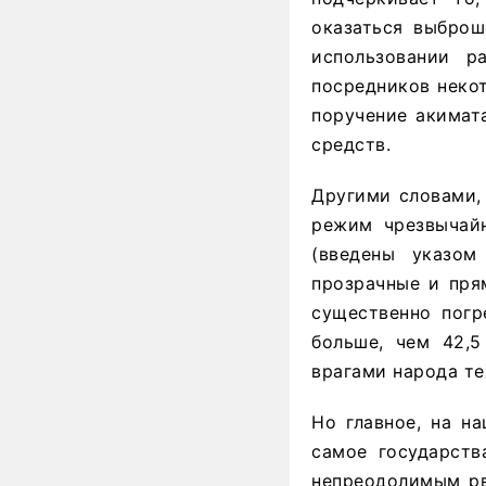
оказаться выброш
использовании р
посредников неко
поручение акимат
средств.
Другими словами,
режим чрезвычайн
(введены указом
прозрачные и пря
существенно погр
больше, чем 42,5
врагами народа те
Но главное, на на
самое государств
непреодолимым рво