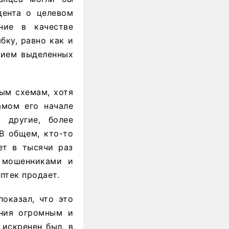
дента о целевом
ние в качестве
бку, равно как и
нием выделенных
ым схемам, хотя
амом его начале
 другие, более
В общем, кто-то
ет в тысячи раз
ь мошенниками и
птек продает.
показал, что это
ения огромным и
 искренен был, в