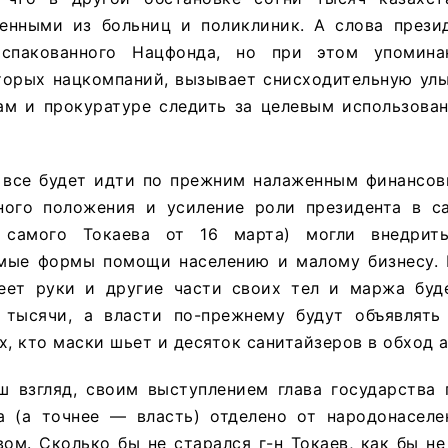
енными из больниц и поликлиник. А слова прези
аспакованного Нацфонда, но при этом упомина
торых нацкомпаний, вызывает снисходительную улы
ам и прокуратуре следить за целевым использова
 все будет идти по прежним налаженным финансов
ого положения и усиление роли президента в с
 самого Токаева от 16 марта) могли внедрить
мые формы помощи населению и малому бизнесу. 
еет руки и другие части своих тел и маржа буд
 тысячи, а власти по-прежнему будут объявлят
х, кто маски шьет и десяток санитайзеров в обход а
ш взгляд, своим выступлением глава государства 
а (а точнее — власть) отделено от народонасел
м. Сколько бы не старался г-н Токаев, как бы не