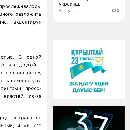
украинцы
прослеживалось,
3
6 августа
емного разложить
ча, акцентируя
остью. С одной
ю, а с другой –
о верховная (ну,
то население уже
ифингами пресс-
 властей, из-за
рда сыграла на
льный, и мы его