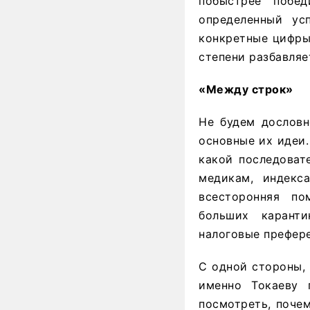
побыстрее побе
определенный ус
конкретные цифры 
степени разбавляет
«Между строк»
Не будем дословн
основные их идеи.
какой последоват
медикам, индекс
всесторонняя по
больших карант
налоговые префер
С одной стороны, 
именно Токаеву 
посмотреть, поче