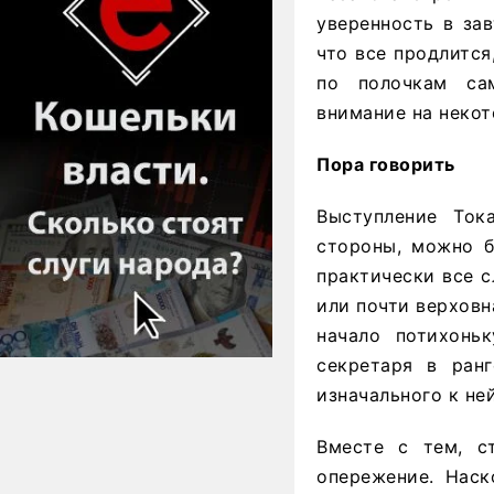
уверенность в за
что все продлится
по полочкам са
внимание на некот
Пора говорить
Выступление Ток
стороны, можно б
практически все с
или почти верховн
начало потихонь
секретаря в ранг
изначального к не
Вместе с тем, с
опережение. Наск