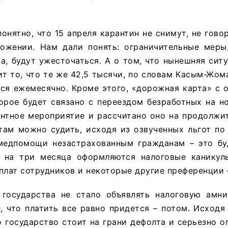
понятно, что 15 апреля карантин не снимут, не гово
ожении. Нам дали понять: ограничительные меры
а, будут ужесточаться. А о том, что нынешняя сит
ит то, что те же 42,5 тысячи, по словам Касым-Жом
ься ежемесячно. Кроме этого, «дорожная карта» с
орое будет связано с переездом безработных на н
нтное мероприятие и рассчитано оно на продолжит
там можно судить, исходя из озвученных льгот по
медпомощи незастрахованным гражданам – это бу
 на три месяца оформляются налоговые каникул
плат сотрудников и некоторые другие преференции –
государства не стало объявлять налоговую амни
, что платить все равно придется – потом. Исходя
о государство стоит на грани дефолта и серьезно оп