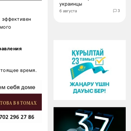
украинцы
3
6 августа
к эффективен
имого
равления
стоящее время.