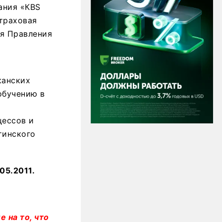
ания «КBS
траховая
ля Правления
канских
обучению в
цессов и
тинского
05.2011.
 на то, что