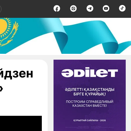
йдзен
»