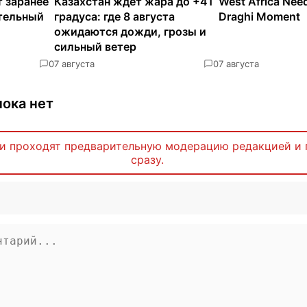
 заранее
Казахстан ждет жара до +41
West Africa Nee
ательный
градуса: где 8 августа
Draghi Moment
ожидаются дожди, грозы и
сильный ветер
0
7 августа
0
7 августа
ока нет
и проходят предварительную модерацию редакцией и 
сразу.