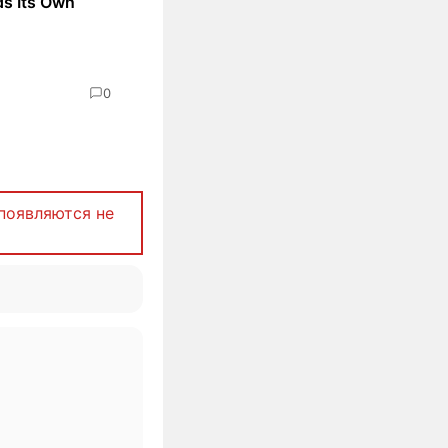
ds Its Own
0
появляются не