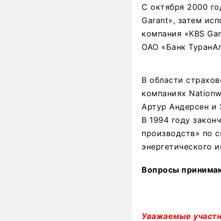
С октября 2000 го
Garant», затем ис
компания «КBS Gar
ОАО «Банк ТуранА
В области страхо
компаниях Nationw
Артур Андерсен и 
В 1994 году закон
производств» по 
энергетического и
Вопросы принимают
Уважаемые участн