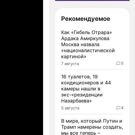
Рекомендуемое
Как «Гибель Отрара»
Ардака Амиркулова
Москва назвала
«националистической
картиной»
5
7 августа
16 туалетов, 19
кондиционеров и 44
камеры нашли в
экс-«резиденции
Назарбаева»
4
5 августа
В мире, который Путин и
Трамп намерены создать,
мы все теперь –