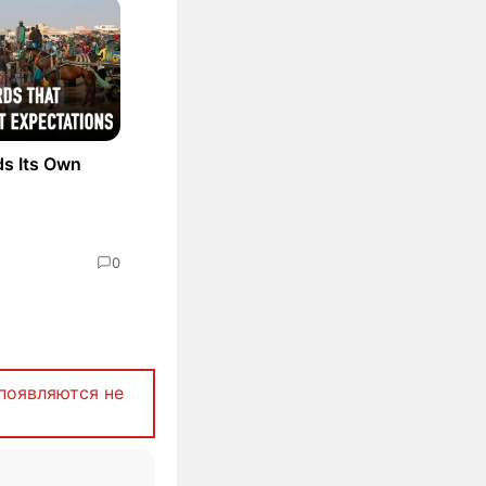
ds Its Own
0
появляются не