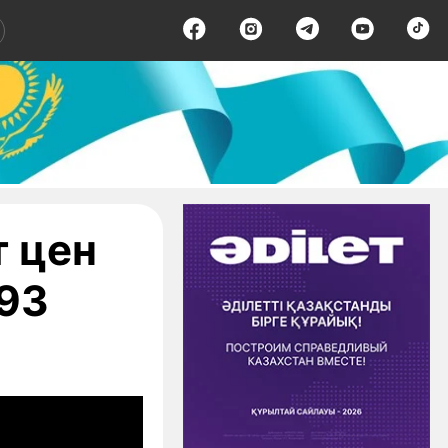
т цен
-93