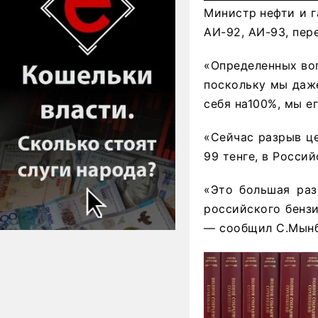
Министр
нефти и 
АИ-92, АИ-93, пе
«Определенных воп
поскольку мы даже
себя на100%, мы е
«Сейчас разрыв це
99 тенге, в Росси
«Это большая раз
российского бензи
— сообщил С.Мынб