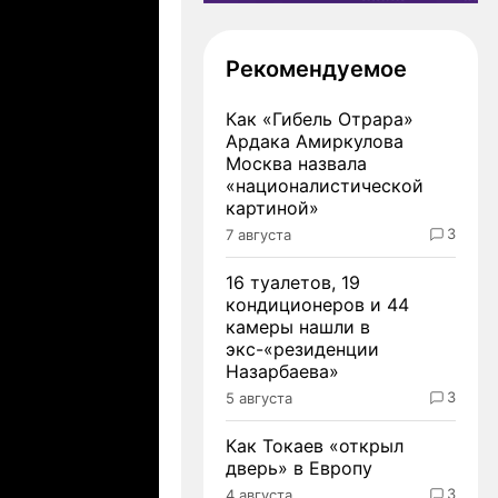
Рекомендуемое
Как «Гибель Отрара»
Ардака Амиркулова
Москва назвала
«националистической
картиной»
3
7 августа
16 туалетов, 19
кондиционеров и 44
камеры нашли в
экс-«резиденции
Назарбаева»
3
5 августа
Как Токаев «открыл
дверь» в Европу
3
4 августа