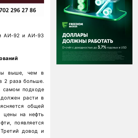
ки АИ-92 и АИ-93
ований
ты выше, чем в
в 2 раза больше.
в самом подходе
н должен расти в
ъясняется общей
а цены на нефть
фти, появляется
 Третий довод и