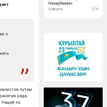
Назарбаева»
дает
4
5 августа
аю к
лнять
налистов путем
ринятия ряда
х Наций по