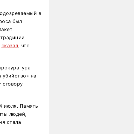
подозреваемый в
роса был
пакет
страдиции
в
сказал
, что
нпрокуратура
 убийство» на
у сговору
4 июля. Память
аты людей,
ия стала