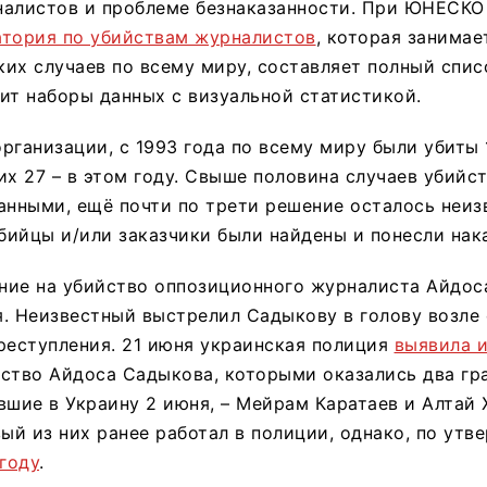
налистов и проблеме безнаказанности. При ЮНЕСКО 
тория по убийствам журналистов
, которая занимае
их случаев по всему миру, составляет полный спис
ит наборы данных с визуальной статистикой.
рганизации, с 1993 года по всему миру были убиты 
их 27 – в этом году. Свыше половина случаев убийс
анными, ещё почти по трети решение осталось неиз
убийцы и/или заказчики были найдены и понесли нак
ние на убийство оппозиционного журналиста Айдо
. Неизвестный выстрелил Садыкову в голову возле 
реступления. 21 июня украинская полиция
выявила 
ство Айдоса Садыкова, которыми оказались два гр
вшие в Украину 2 июня, – Мейрам Каратаев и Алтай 
вый из них ранее работал в полиции, однако, по ут
 году
.