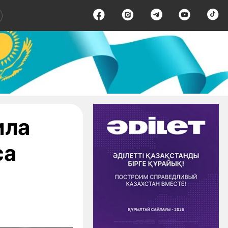
ила
са