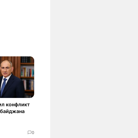
ил конфликт
рбайджана
0