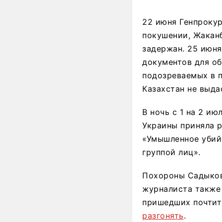
22 июня Генпроку
покушении, Жаканб
задержан. 25 июня
документов для о
подозреваемых в 
Казахстан не выда
В ночь с 1 на 2 ию
Украины приняла 
«Умышленное убийс
группой лиц».
Похороны Садыко
журналиста такж
пришедших почтить
разгонять
.