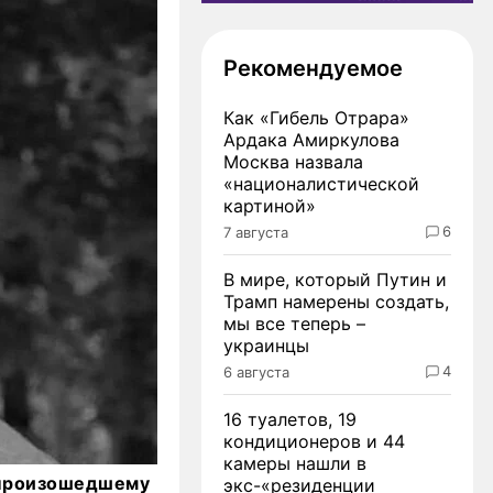
Рекомендуемое
Как «Гибель Отрара»
Ардака Амиркулова
Москва назвала
«националистической
картиной»
6
7 августа
В мире, который Путин и
Трамп намерены создать,
мы все теперь –
украинцы
4
6 августа
16 туалетов, 19
кондиционеров и 44
камеры нашли в
 произошедшему
экс-«резиденции