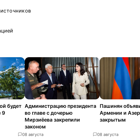
 источников
ацией
ой будет
Администрацию президента
Пашинян объяв
 9
во главе с дочерью
Армении и Азе
Мирзиёева закрепили
закрытым
законом
0
8 августа
0
8 августа