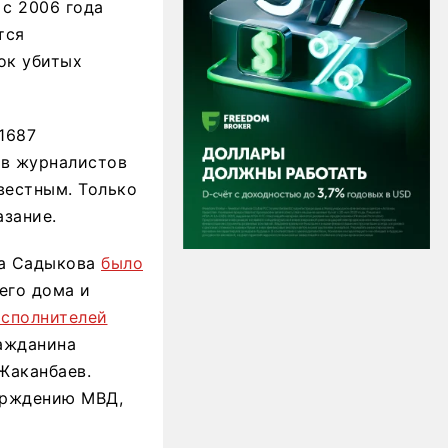
с 2006 года
тся
ок убитых
1687
тв журналистов
вестным. Только
азание.
са Садыкова
было
его дома и
исполнителей
ажданина
Жаканбаев.
верждению МВД,