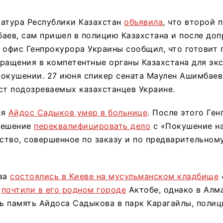
ратура Республики Казахстан
объявила
, что второй 
аев, сам пришел в полицию Казахстана и после доп
 офис Генпрокурора Украины сообщил, что готовит 
бращения в компетентные органы Казахстана для эк
покушении. 27 июня спикер сената Маулен Ашимбае
ст подозреваемых казахстанцев Украине.
ля
Айдос Садыков умер в больнице
. После этого Ге
решение
переквалифицировать дело
с «Покушение на
тво, совершенное по заказу и по предварительном
ва
состоялись в Киеве на мусульманском кладбище
е
почтили в его родном городе
Актобе, однако в Алм
 память Айдоса Садыкова в парк Карагайлы, полиц