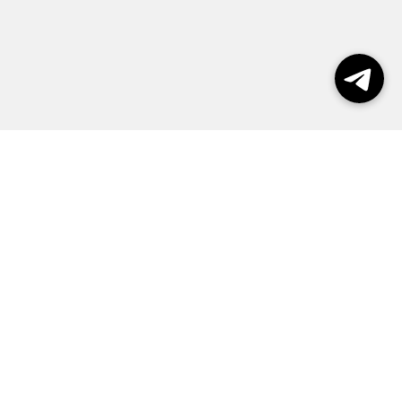
Выборы 2026
Реклама
О журнале
Контакты
Политика конфиденциальности
Правила пользования сайтом