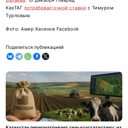
КазТАГ
потребовал очной ставки
с Тимуром
Турловым.
Фото: Амир Касенов Facebook
Поделиться публикацией
Казахстан пересматривает сельхозстатистику: из