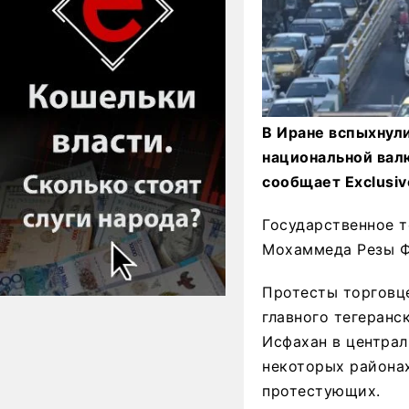
В Иране вспыхнули
национальной валю
сообщает Exclusiv
Государственное т
Мохаммеда Резы Ф
Протесты торговце
главного тегеранс
Исфахан в централ
некоторых районах
протестующих.