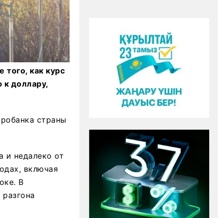
 того, как курс
 к доллару,
тробанка страны
а и недалеко от
родах, включая
оке. В
 разгона