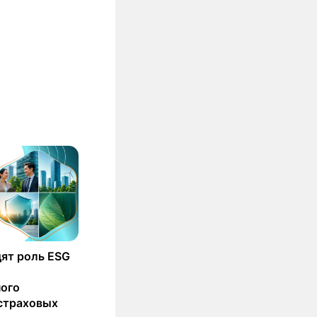
ят роль ESG
ного
страховых