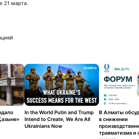
е 21 марта.
ацией
едало
In the World Putin and Trump
В Алматы обсуд
Қазыне»
Intend to Create, We Are All
в снижении
Ukrainians Now
производствен
травматизма и 