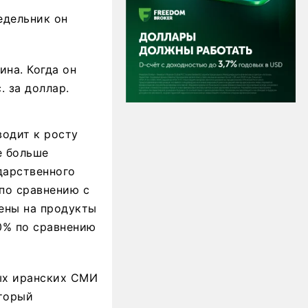
едельник он
ина. Когда он
. за доллар.
водит к росту
е больше
дарственного
 по сравнению с
Цены на продукты
50% по сравнению
ых иранских СМИ
оторый