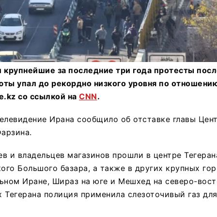
 крупнейшие за последние три года протесты после
ты упал до рекордно низкого уровня по отношению
e.kz со ссылкой на
CNN
.
елевидение Ирана сообщило об отставке главы Цен
арзина.
в и владельцев магазинов прошли в центре Тегеран
кого Большого базара, а также в других крупных го
ьном Иране, Шираз на юге и Мешхед на северо-вост
 Тегерана полиция применила слезоточивый газ для