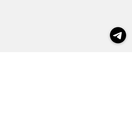
Выборы 2026
Реклама
О журнале
Контакты
Политика конфиденциальности
Правила пользования сайтом