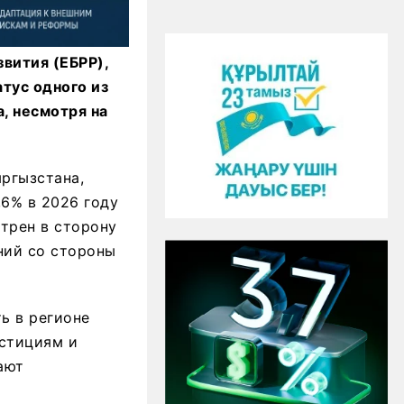
вития (ЕБРР),
тус одного из
, несмотря на
ыргызстана,
,6% в 2026 году
отрен в сторону
ний со стороны
ь в регионе
естициям и
ают