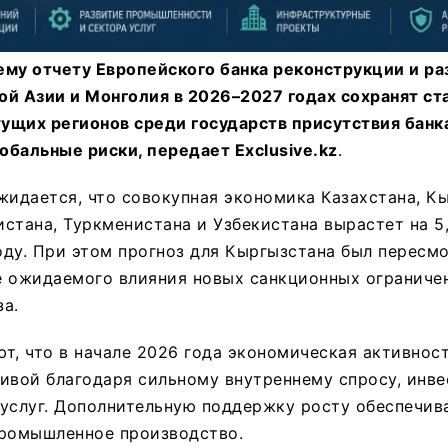
му отчету Европейского банка реконструкции и раз
й Азии и Монголия в 2026–2027 годах сохранят ста
щих регионов среди государств присутствия банка
бальные риски, передает Exclusive.kz
.
жидается, что совокупная экономика Казахстана, К
стана, Туркменистана и Узбекистана вырастет на 5
году. При этом прогноз для Кыргызстана был пересм
е ожидаемого влияния новых санкционных ограниче
а.
т, что в начале 2026 года экономическая активност
ивой благодаря сильному внутреннему спросу, инв
 услуг. Дополнительную поддержку росту обеспечив
промышленное производство.