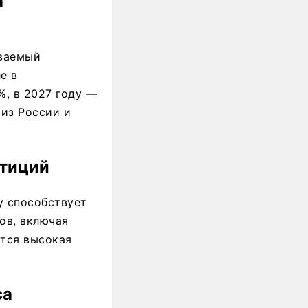
а
иваемый
е в
%, в 2027 году —
из России и
стиций
у способствует
ов, включая
тся высокая
са