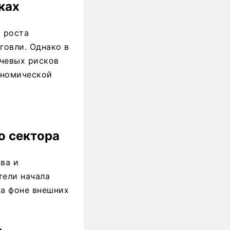
ках
 роста
говли. Однако в
ючевых рисков
ономической
о сектора
ва и
тели начала
на фоне внешних