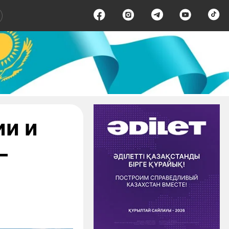
ии и
—