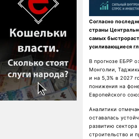
Согласно последне
страны Центрально
самых быстрорасту
усиливающиеся гло
В прогнозе ЕБРР о
Монголии, Таджики
и на 5,3% в 2027 
понижения на фон
Европейского союз
Аналитики отмечаю
оставалась устойч
развитию сектора
строительство и 