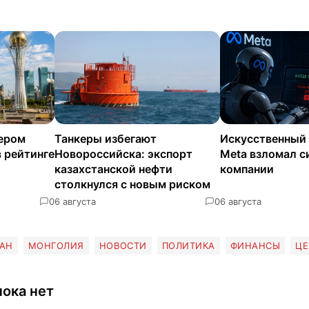
дером
Танкеры избегают
Искусственный
 рейтинге
Новороссийска: экспорт
Meta взломал 
казахстанской нефти
компании
столкнулся с новым риском
0
6 августа
0
6 августа
ТАН
МОНГОЛИЯ
НОВОСТИ
ПОЛИТИКА
ФИНАНСЫ
ЦЕ
ока нет