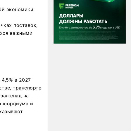
ой экономики.
чках поставок,
ихся важными
 4,5% в 2027
стве, транспорте
зал спад на
онсорциума и
оказывают