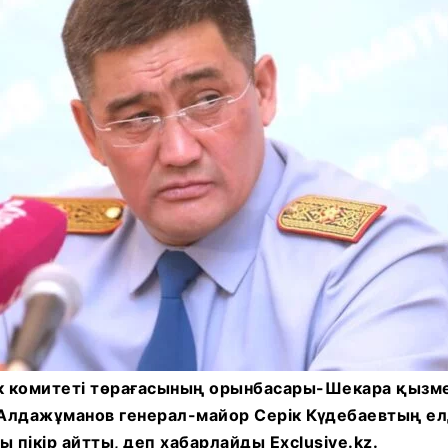
ік комитеті төрағасының орынбасары-Шекара қызме
Алдажұманов генерал-майор Серік Күдебаевтың е
пікір айтты, деп хабарлайды Exclusive.kz.