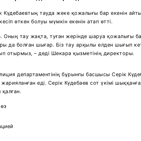
 Күдебаевтың тауда жеке қожалығы бар екенін айты
сіп өткен болуы мүмкін екенін атап өтті.
р. Оның тау жақта, туған жерінде шаруа қожалығы б
ры да болған шығар. Біз тау арқылы елден шығып ке
п отырмыз, – деді Шекара қызметінің директоры.
лиция департаментінің бұрынғы басшысы Серік Күде
жарияланған еді. Серік Күдебаев сот үкімі шыққанға
 қалған.
көз
ацией