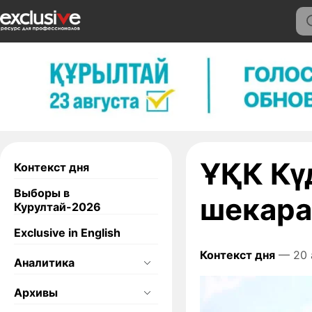
ҰҚК Кү
Контекст дня
Выборы в
шекара
Курултай-2026
Exclusive in English
Контекст дня
— 20 
Аналитика
Архивы