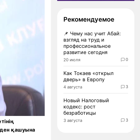
Рекомендуемое
📌
Чему нас учит Абай:
взгляд на труд и
профессиональное
развитие сегодня
0
20 июля
Как Токаев «открыл
дверь» в Европу
3
4 августа
Новый Налоговый
кодекс: рост
безработицы
3
3 августа
тінің
лден қашуына