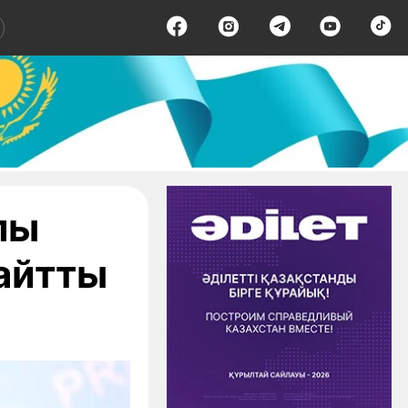
лы
айтты