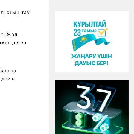
п, оның тау
ар. Жол
ткен деген
баевқа
 дейін