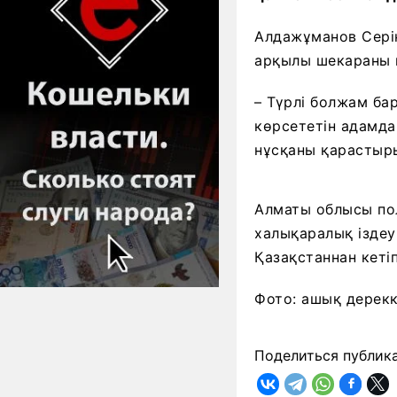
Алдажұманов Серік
арқылы шекараны ке
– Түрлі болжам ба
көрсететін адамда
нұсқаны қарастыры
Алматы облысы по
халықаралық іздеу 
Қазақстаннан кетіп
Фото: ашық дерек
Поделиться публик