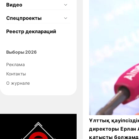
Видео
Спецпроекты
Реестр деклараций
Выборы 2026
Реклама
Контакты
О журнале
Ұлттық қауіпсізд
директоры Ерлан 
қатысты болжамды 