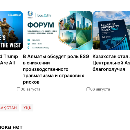
nd Trump
В Алматы обсудят роль ESG
Казахстан стал
Are All
в снижении
Центральной Аз
производственного
благополучия
травматизма и страховых
рисков
0
6 августа
0
6 августа
ЗАҚСТАН
ҰҚК
ока нет