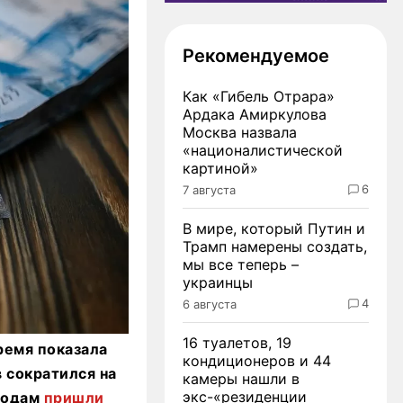
Рекомендуемое
Как «Гибель Отрара»
Ардака Амиркулова
Москва назвала
«националистической
картиной»
6
7 августа
В мире, который Путин и
Трамп намерены создать,
мы все теперь –
украинцы
4
6 августа
16 туалетов, 19
ремя показала
кондиционеров и 44
 сократился на
камеры нашли в
экс-«резиденции
ыводам
пришли