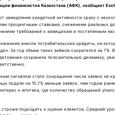
ции финансистов Казахстана (АФК), сообщает Еxclu
ют замедление кредитной активности сразу с неско
ими процентными ставками, снижением реальных д
очением требований к заемщикам и постепенным на
снижение внесли потребительские кредиты, на кото
дач. За год объем таких займов сократился на 7%. 
едитование сохранили положительную динамику, уве
тветственно.
ным сигналом стало сокращение числа заявок на кр
нцы подали на 10,7% меньше заявок, чем годом ране
интерес к ипотеке, где количество обращений упало
 строже подходить к оценке клиентов. Средний ур