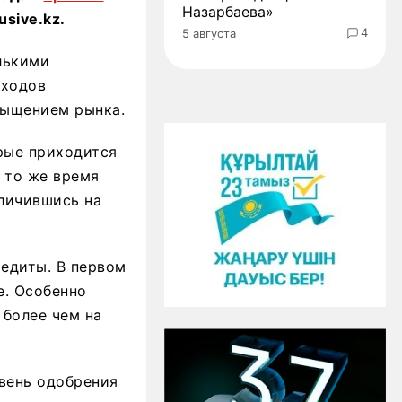
Назарбаева»
sive.kz.
4
5 августа
лькими
оходов
сыщением рынка.
рые приходится
В то же время
личившись на
едиты. В первом
е. Особенно
 более чем на
овень одобрения