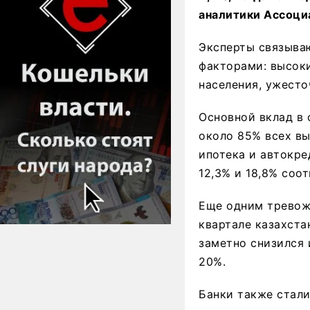
аналитики Ассоциа
Эксперты связыва
факторами: высок
населения, ужест
Основной вклад в 
около 85% всех вы
ипотека и автокр
12,3% и 18,8% соо
Еще одним тревож
квартале казахста
заметно снизился 
20%.
Банки также стали