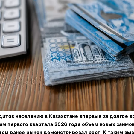
итов населению в Казахстане впервые за долгое в
ам первого квартала 2026 года объем новых займов
одом ранее рынок демонстрировал рост. К таким в