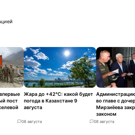
ацией
 впервые
Жара до +42°C: какой будет
Администрацию
ый пост
погода в Казахстане 9
во главе с доче
селевой
августа
Мирзиёева зак
законом
0
8 августа
0
8 августа