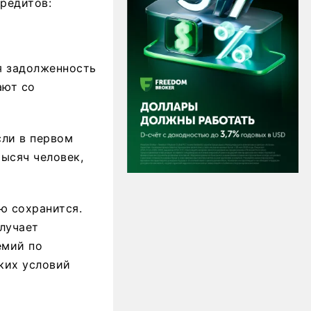
кредитов:
я задолженность
ают со
сли в первом
ысяч человек,
ю сохранится.
лучает
емий по
ких условий