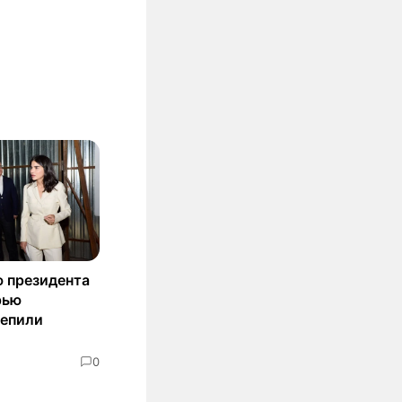
 президента
рью
репили
0