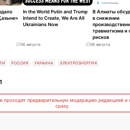
едало
In the World Putin and Trump
В Алматы обсуд
Қазыне»
Intend to Create, We Are All
в снижении
Ukrainians Now
производствен
травматизма и 
рисков
0
6 августа
0
6 августа
ТИ
РОССИЯ
УКРАИНА
ЭЛЕКТРОЭНЕРГИЯ
1
и проходят предварительную модерацию редакцией и 
сразу.