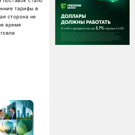
 поставок стало
енние тарифы в
кая сторона не
ее время
рговли