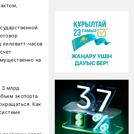
актом,
осударственной
Договор
д киловатт-часов
 счет
имущественно на
 3 млрд
объем экспорта
окращаться. Как
осистеме