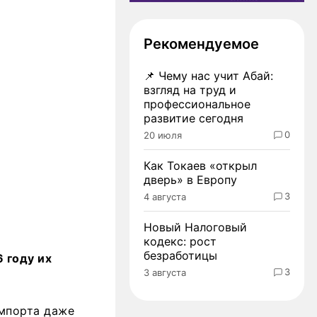
Рекомендуемое
📌
Чему нас учит Абай:
взгляд на труд и
профессиональное
развитие сегодня
0
20 июля
Как Токаев «открыл
дверь» в Европу
3
4 августа
Новый Налоговый
кодекс: рост
безработицы
6 году их
3
3 августа
импорта даже