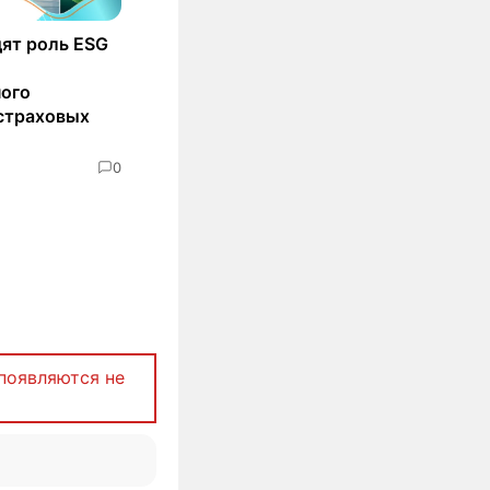
ят роль ESG
ного
страховых
0
появляются не