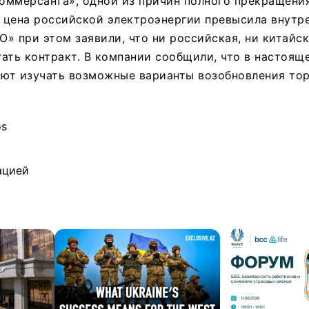
оммерсанта», одной из причин полного прекращения
я цена российской электроэнергии превысила внутр
АО» при этом заявили, что ни российская, ни китайс
ать контракт. В компании сообщили, что в настоящ
ют изучать возможные варианты возобновления то
os
ацией