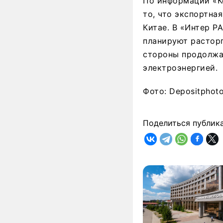
По информации «К
то, что экспортна
Китае. В «Интер Р
планируют расторг
стороны продолжа
электроэнергией.
Фото: Depositphot
Поделиться публик