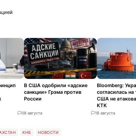
ацией
ринцип
В США одобрили «адские
Bloomberg: Укр
санкции» Грэма против
согласилась на
х
России
США не атаков
КТК
0
8 августа
1
8 августа
АХСТАН
КНБ
НОВОСТИ