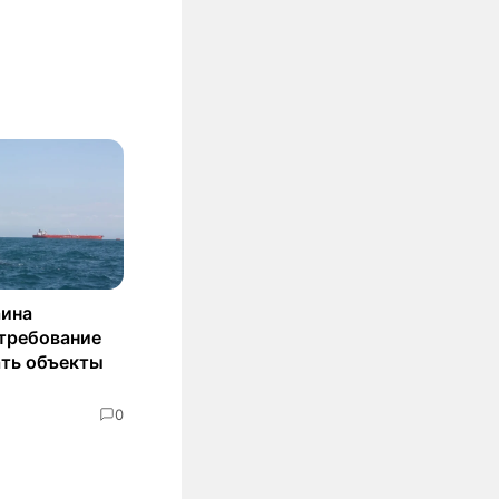
аина
 требование
ать объекты
0