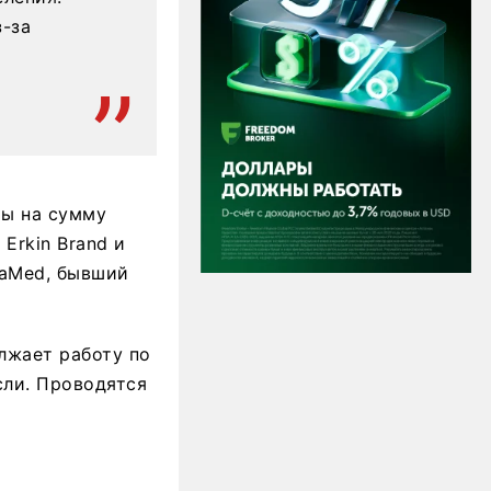
з-за
ты на сумму
 Erkin Brand и
daMed, бывший
лжает работу по
сли. Проводятся