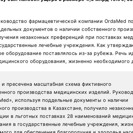
уководство фармацевтической компании OrdaMed по
дельных документов о наличии собственного произ
лучения незаконных преференций при поставках ме
сударственные лечебные учреждения. Как утвержда
ое оборудование поставлялось из-за рубежа. Речь и
дицинского оборудования, жизненно необходимого д
 и пресечена масштабная схема фиктивного
енного производства медицинских изделий. Руково
Med», используя поддельные документы о наличии
ного производства в Казахстане, получило незаконн
ции в льготных поставках 28 наименований медици
ания в государственные лечебные учреждения, жиз
мого для обеспечения благополучия и здоровья нас