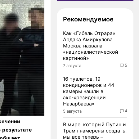
Рекомендуемое
Как «Гибель Отрара»
Ардака Амиркулова
Москва назвала
«националистической
картиной»
5
7 августа
16 туалетов, 19
кондиционеров и 44
камеры нашли в
экс-«резиденции
Назарбаева»
4
5 августа
сечении
В мире, который Путин и
 результате
Трамп намерены создать,
мы все теперь –
ообщает