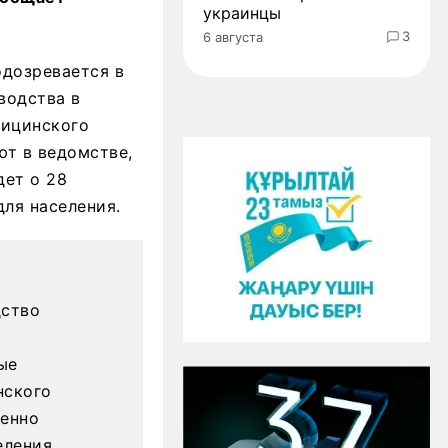
украинцы
3
6 августа
дозревается в
водства в
дицинского
ют в ведомстве,
дет о 28
ля населения.
дство
ые
нского
ненно
еления.