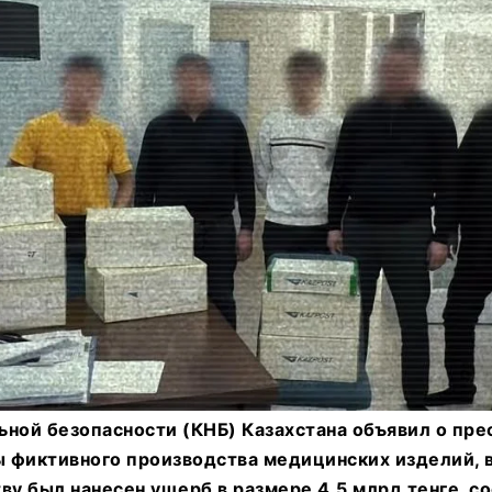
ьной безопасности (КНБ) Казахстана объявил о пре
 фиктивного производства медицинских изделий, в
ву был нанесен ущерб в размере 4,5 млрд тенге, с