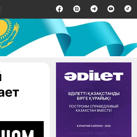
й
ает