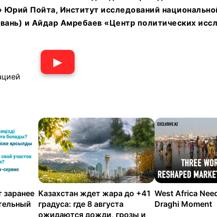
 Юрий Пойта, Институт исследований национально
йвань) и Айдар Амребаев «Центр политических исс
▶
ацией
 заранее
Казахстан ждет жара до +41
West Africa Nee
ательный
градуса: где 8 августа
Draghi Moment
ожидаются дожди, грозы и