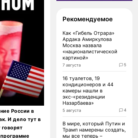
Рекомендуемое
Как «Гибель Отрара»
Ардака Амиркулова
Москва назвала
«националистической
картиной»
5
7 августа
16 туалетов, 19
кондиционеров и 44
камеры нашли в
экс-«резиденции
Назарбаева»
4
ние России в
5 августа
к. И дело тут в
В мире, который Путин и
 говорят
Трамп намерены создать,
в программе
мы все теперь –