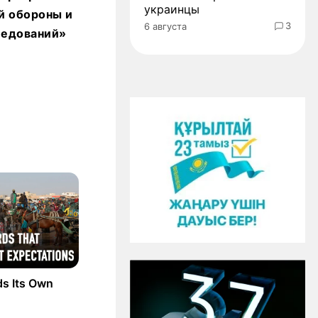
украинцы
й обороны и
3
6 августа
ледований»
ds Its Own