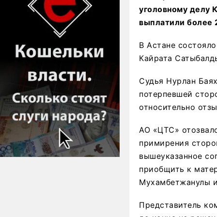
уголовному делу 
выплатили более 
В Астане состояло
Кайрата Сатыбалд
Судья Нурлан Баях
потерпевшей сторо
относительно отзы
АО «ЦТС» отозвало
примирения сторон
вышеуказанное сог
приобщить к мате
Мухамбетжанулы и
Представитель ко