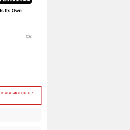
ds Its Own
0
появляются не