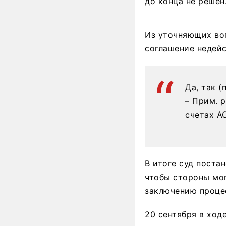
до конца не решен
Из уточняющих воп
соглашение недей
Да, так 
– Прим. 
счетах А
В итоге суд поста
чтобы стороны мог
заключению проце
20 сентября в ход