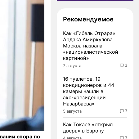
Рекомендуемое
Как «Гибель Отрара»
Ардака Амиркулова
Москва назвала
«националистической
картиной»
3
7 августа
16 туалетов, 19
кондиционеров и 44
камеры нашли в
экс-«резиденции
Назарбаева»
3
5 августа
Как Токаев «открыл
дверь» в Европу
вании спора по
3
4 августа