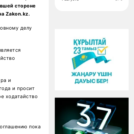
евшей стороне
а Zakon.kz.
ловному делу
является
айство
ора и
года и просит
ое ходатайство
соглашению пока