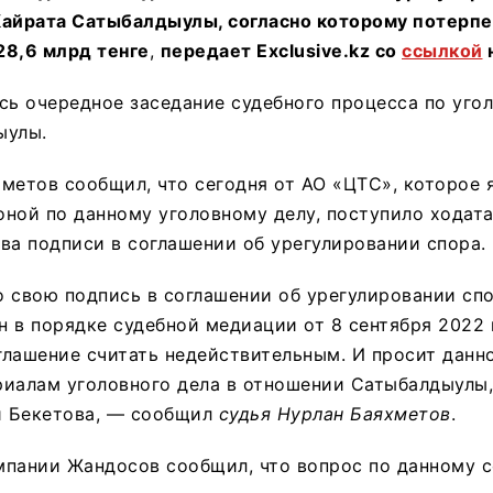
Кайрата Сатыбалдыулы, согласно которому потерп
28,6 млрд тенге
,
передает
Exclusive.kz
со
ссылкой
н
сь очередное заседание судебного процесса по уго
ыулы.
метов сообщил, что сегодня от АО «ЦТС», которое 
ной по данному уголовному делу, поступило ходат
ва подписи в соглашении об урегулировании спора.
 свою подпись в соглашении об урегулировании сп
 в порядке судебной медиации от 8 сентября 2022 
лашение считать недействительным. И просит данн
риалам уголовного дела в отношении Сатыбалдыулы,
 Бекетова, — сообщил
судья Нурлан Баяхметов
.
мпании Жандосов сообщил, что вопрос по данному 