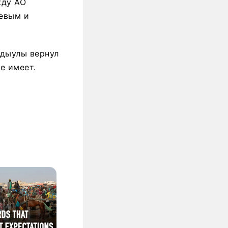
жду АО
евым и
лдыулы вернул
е имеет.