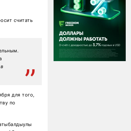
росит считать
ельным.
а
ов
ября для того,
тву по
Сатыбалдыулы