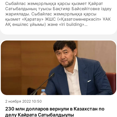
Сыбайлас жемқорлыққа қарсы қызмет Қайрат
Сатыбалдының туысы Бақтияр Байсейітовке іздеу
жариялады. Сыбайлас жемқорлыққа қарсы
қызмет «Қаратау» ЖШС («Қазатомөнеркәсіп» ҰАК
АҚ еншілес ұйымы) және «Iri building»...
2 ноября 2022 10:50
230 млн долларов вернули в Казахстан по
делу Кайрата Сатыбалдыулы