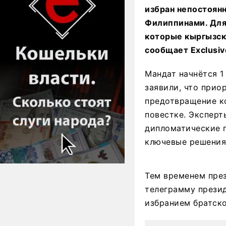
избран непостоян
Филиппинами. Для 
которые кыргызска
сообщает Exclusiv
Мандат начнётся 1
заявили, что прио
предотвращение к
повестке. Эксперт
дипломатические п
ключевые решения
Тем временем пре
телеграмму прези
избранием братско