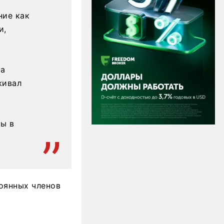
ние как
и,
та
живал
ы в
оянных членов