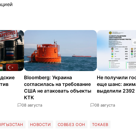
ацией
адские
Bloomberg: Украина
Не получили го
отив
согласилась на требование
еще шанс: аки
США не атаковать объекты
выделили 2392
КТК
0
8 августа
0
8 августа
ЫРГЫЗСТАН
НОВОСТИ
СОВБЕЗ ООН
ТОКАЕВ