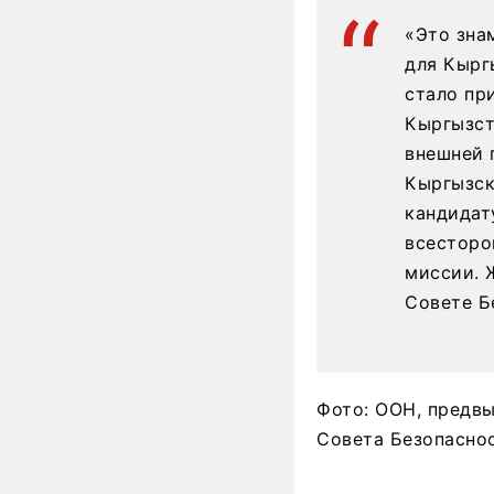
«Это зна
для Кырг
стало пр
Кыргызст
внешней 
Кыргызск
кандидат
всесторо
миссии. 
Совете Б
Фото: ООН, предв
Совета Безопасно