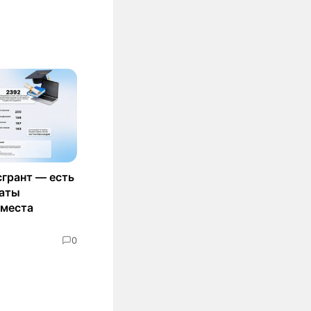
сгрант — есть
маты
 места
0