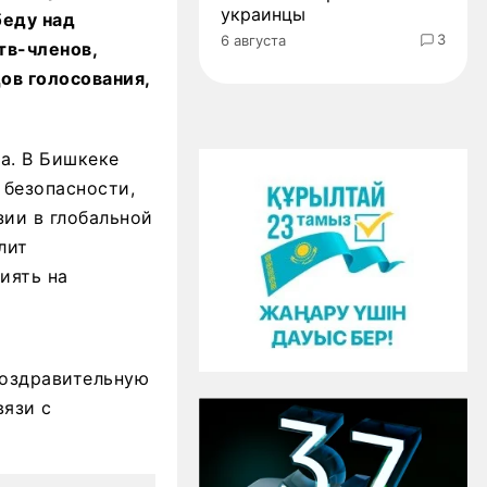
украинцы
беду над
3
6 августа
тв-членов,
ов голосования,
да. В Бишкеке
 безопасности,
ии в глобальной
лит
иять на
поздравительную
язи с