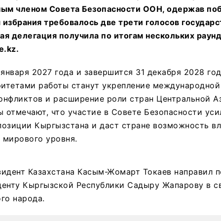
ным членом Совета Безопасности ООН, одержав по
избрания требовалось две трети голосов государс
я делегация получила по итогам нескольких раунд
e.kz.
 января 2027 года и завершится 31 декабря 2028 го
ритетами работы станут укрепление международной
онфликтов и расширение роли стран Центральной Аз
ы отмечают, что участие в Совете Безопасности уси
озиции Кыргызстана и даст стране возможность вл
 мирового уровня.
зидент Казахстана Касым-Жомарт Токаев направил 
денту Кыргызской Республики Садыру Жапарову в св
го народа.