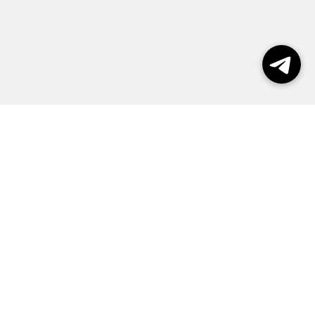
Выборы 2026
Реклама
О журнале
Контакты
Политика конфиденциальности
Правила пользования сайтом