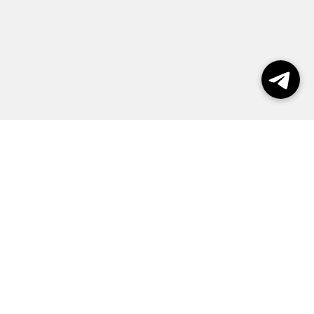
Выборы 2026
Реклама
О журнале
Контакты
Политика конфиденциальности
Правила пользования сайтом