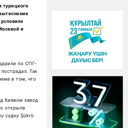
ка турецкого
 вытеснение
 условиях
Москвой и
дарили по СПГ-
 пострадал. Так
ема в том, что
од Киевом завод
го открыла
у судну Şükrü