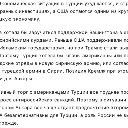
Экономическая ситуация в Турции ухудшается, и ст
транных инвестициях, а США остаются одним из кр
цкую экономику.
а хотела бы заручиться поддержкой Вашингтона в е
 сирийскими курдами. Раньше США поддерживали п
Исламским государством», но при Трампе стали вы
Поэтому Турция хотела бы, чтобы американцы или п
дские отряды в новую сирийскую армию, или согла
 турецкой армии в Сирии. Позиция Кремля при этом
и для Анкары.
ивный торг с американцами Турции все труднее пр
просе антироссийских санкций. Поэтому в ситуации
оном Анкара все чаще отдает предпочтение второму
 безальтернативны для Турции, а роль России не в
прежде.