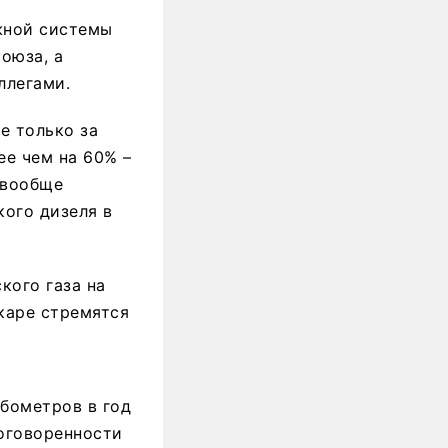
жной системы
оюза, а
ллегами.
е только за
ее чем на 60% –
я вообще
кого дизеля в
кого газа на
каре стремятся
убометров в год
Договоренности