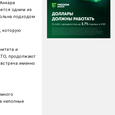
 Анкара
ается одним из
ольна подходом
, которую
нитета и
АТО, продолжают
 встреча именно
омного
а неполные