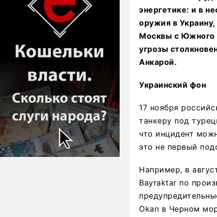
энергетике: и в не
оружия в Украину,
Москвы с Южного К
угрозы столкнове
Анкарой.
Украинский фон
17 ноября российс
танкеру под турец
что инцидент можн
это не первый под
Например, в авгус
Bayraktar по прои
предупредительны
Okan в Черном мор