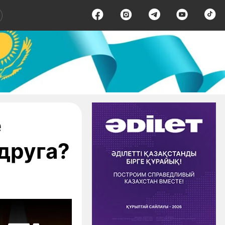
ё
друга?