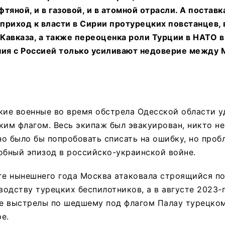
фтяной, и в газовой, и в атомной отрасли. А постав
 приход к власти в Сирии протурецких повстанцев,
авказа, а также переоценка роли Турции в НАТО в
ния с Россией только усиливают недоверие между 
кие военные во время обстрела Одесской области у
ким флагом. Весь экипаж был эвакуирован, никто не
о было бы попробовать списать на ошибку, но пробл
обный эпизод в российско-украинской войне.
те нынешнего года Москва атаковала строящийся п
зводству турецких беспилотников, а в августе 2023-
е выстрелы по шедшему под флагом Палау турецком
е.