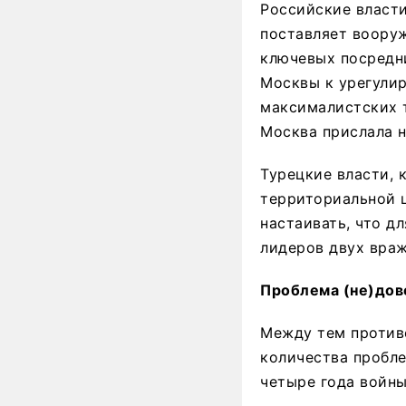
Российские власти
поставляет вооруж
ключевых посредн
Москвы к урегулир
максималистских т
Москва прислала н
Турецкие власти, 
территориальной ц
настаивать, что д
лидеров двух вра
Проблема (не)дов
Между тем противо
количества пробл
четыре года войны