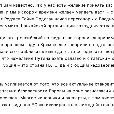
! Вам известно, что у нас есть желание принять вас
ле, и мы в скором времени желаем увидеть вас», – с
нт Реджеп Тайип Эрдоган начал переговоры с Влади
 саммита Шанхайской организации сотрудничества в
 цитате, российский президент не торопится приним
 в прошлом году в Кремле еще говорили о подготовк
али его приблизительные даты, то сегодня этот воп
, что нежелание Путина ехать связано и с гаагским 
то Турция – это страна НАТО, да и с общим недовери
ь усиливается от того, что все актуальнее станови
еплении безопасности Европы на фоне разногласий
сселем. Многие чиновники и эксперты, в том числ
ывают лидеров ЕС активизировать взаимодействие с