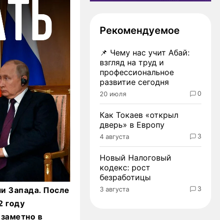
Рекомендуемое
📌
Чему нас учит Абай:
взгляд на труд и
профессиональное
развитие сегодня
0
20 июля
Как Токаев «открыл
дверь» в Европу
3
4 августа
Новый Налоговый
кодекс: рост
безработицы
3
3 августа
и Запада. После
2 году
заметно в