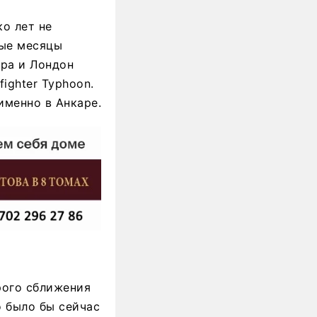
ко лет не
ные месяцы
ара и Лондон
ighter Typhoon.
именно в Анкаре.
рого сближения
о было бы сейчас