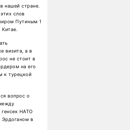
 в нашей стране.
 этих слов
миром Путиным 1
 Китае.
ать
е визита, а в
рос не стоит в
ордером на его
ем к турецкой
тся вопрос о
 между
е генсек НАТО
 Эрдоганом в