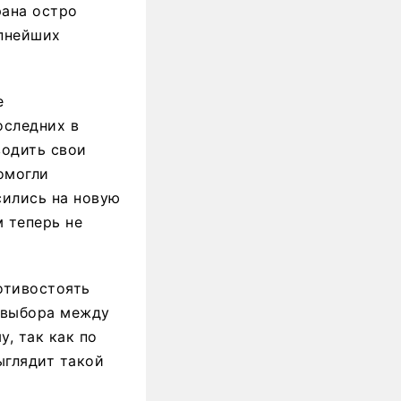
рана остро
упнейших
е
оследних в
водить свои
омогли
сились на новую
 теперь не
отивостоять
 выбора между
, так как по
ыглядит такой