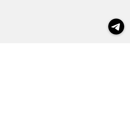
Выборы 2026
Реклама
О журнале
Контакты
Политика конфиденциальности
Правила пользования сайтом