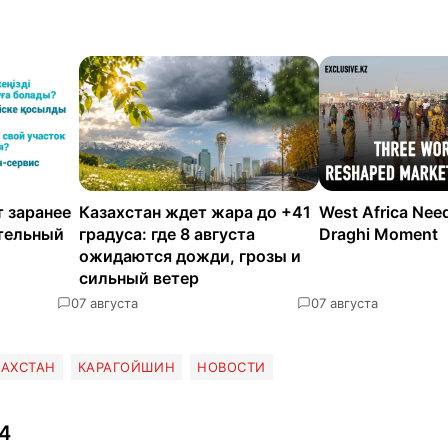
 заранее
Казахстан ждет жара до +41
West Africa Nee
ательный
градуса: где 8 августа
Draghi Moment
ожидаются дожди, грозы и
сильный ветер
0
7 августа
0
7 августа
ЗАХСТАН
КАРАГОЙШИН
НОВОСТИ
4