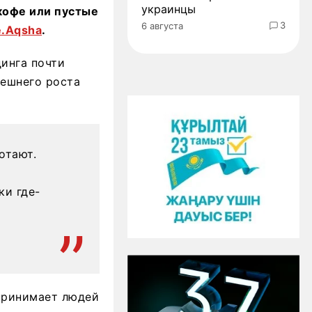
украинцы
 кофе или пустые
3
6 августа
.Aqsha
.
динга почти
нешнего роста
отают.
ки где-
 принимает людей