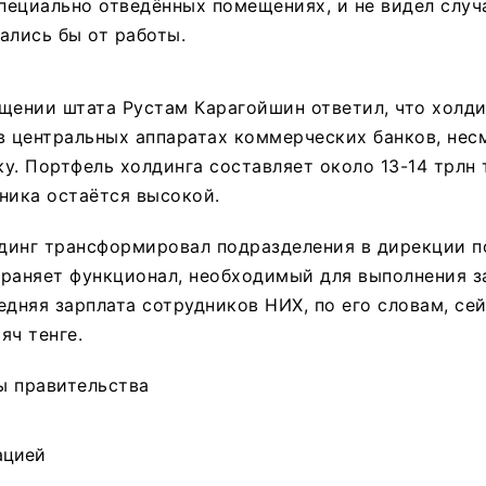
специально отведённых помещениях, и не видел случа
ались бы от работы.
щении штата Рустам Карагойшин ответил, что холди
в центральных аппаратах коммерческих банков, нес
у. Портфель холдинга составляет около 13-14 трлн т
ника остаётся высокой.
лдинг трансформировал подразделения в дирекции 
храняет функционал, необходимый для выполнения з
едняя зарплата сотрудников НИХ, по его словам, се
яч тенге.
ы правительства
ацией