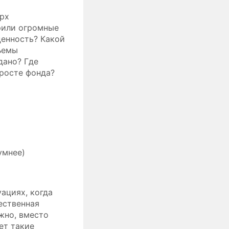
ерх
рили огромные
ценность? Какой
ъемы
дано? Где
 росте фонда?
умнее)
ациях, когда
ественная
жно, вместо
ет такие