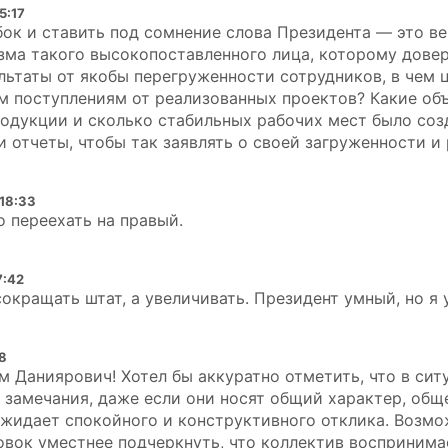
5:17
ок и ставить под сомнение слова Президента — это в
зма такого высокопоставленного лица, которому дове
ультаты от якобы перегруженности сотрудников, в чем 
м поступлениям от реализованных проектов? Какие об
одукции и сколько стабильных рабочих мест было соз
 отчеты, чтобы так заявлять о своей загруженности и
 18:33
о переехать на правый.
7:42
сокращать штат, а увеличивать. Президент умный, но я 
18
 Даниярович! Хотел бы аккуратно отметить, что в ситу
 замечания, даже если они носят общий характер, общ
жидает спокойного и конструктивного отклика. Возмо
вок уместнее подчеркнуть, что коллектив воспринима