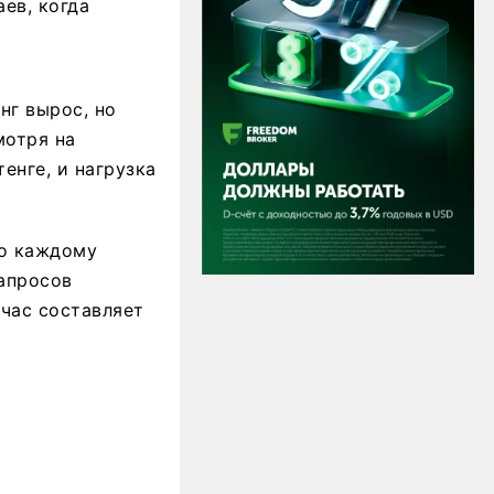
ев, когда
нг вырос, но
мотря на
енге, и нагрузка
по каждому
апросов
йчас составляет