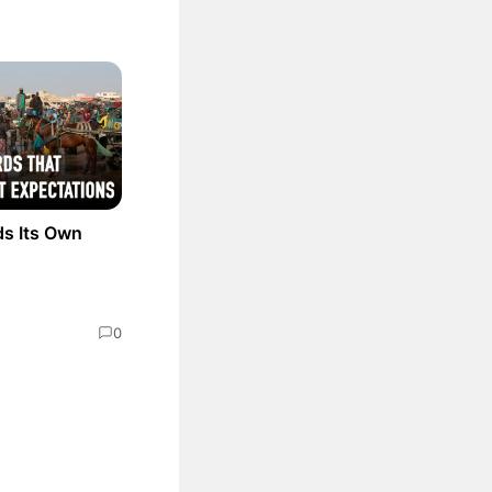
ds Its Own
0