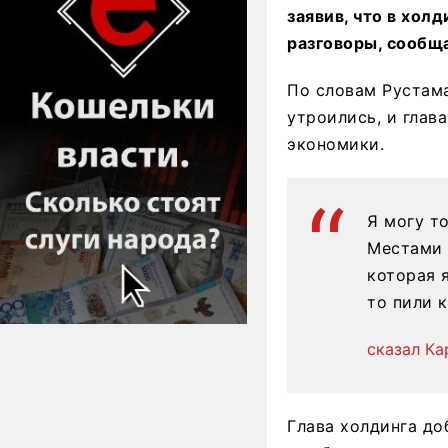
заявив, что в хол
разговоры, сообща
По словам Рустама
утроились, и глав
экономики.
Я могу т
Местами 
которая 
то пили 
сказал Ка
Глава холдинга до