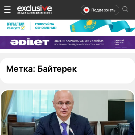
☰
Поддержать
- страница 1
Метка:
Байтерек