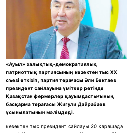
«Ауыл» халықтық-демократиялық
патриоттық партиясының кезектен тыс ХХ
съезі өткізіп, партия төрағасы Әли Бектаев
президент сайлауына үміткер ретінде
Қазақстан фермерлер қауымдастығының
басқарма төрағасы Жигули Дайрабаев
ұсынылатынын мәлімдеді.
кезектен тыс президент сайлауы 20 қарашада