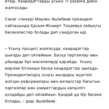
өтеді. Кандидаттарды ұсыну 11 қазанға дейін
жалғасады.
Сенат спикері Мәулен Әшімбаев президент
сайлауында Қасым-Жомарт Тоқаевқа лайықты
бәсекелестер болады деп сендірген еді.
– Ұсыну процесі жалғасуда, кандидаттар
шығады деп ойлаймын. Басқа партиялар мен
ұйымдар бұл мәселелерді қарайды. Ұсыну
мерзімі біткенше басқа кандидаттар шығады.
Президентіміздің соңғы жылдары жүргізіп
жатқан реформалары мен өзгерістер бағытын
партиялар мен азаматтардың көпшілігі
қолдайды деп ойлаймын. Қандай да бір бәсеке
болады, – деді Әшімбаев.