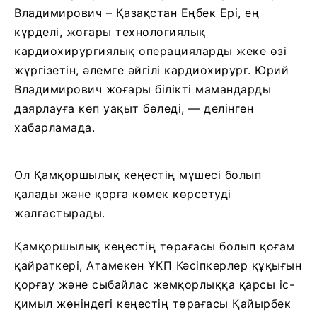
Владимирович – Қазақстан Еңбек Ері, ең
күрделі, жоғары технологиялық
кардиохирургиялық операцияларды жеке өзі
жүргізетін, әлемге әйгілі кардиохирург. Юрий
Владимирович жоғары білікті мамандарды
даярлауға көп уақыт бөледі, — делінген
хабарламада.
Ол Қамқоршылық кеңестің мүшесі болып
қалады және қорға көмек көрсетуді
жалғастырады.
Қамқоршылық кеңестің төрағасы болып қоғам
қайраткері, Атамекен ҰКП Кәсіпкерлер құқығын
қорғау және сыбайлас жемқорлыққа қарсы іс-
қимыл жөніндегі кеңестің төрағасы Қайырбек