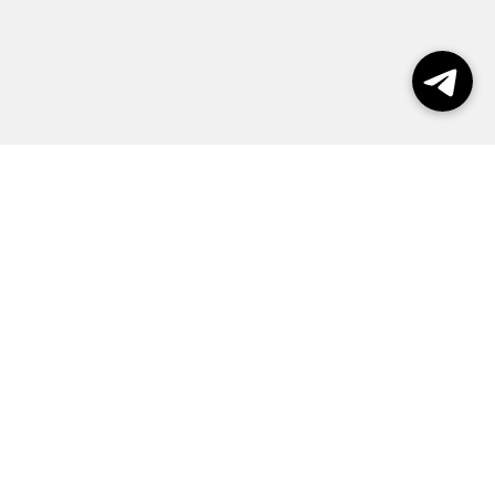
Выборы 2026
Реклама
О журнале
Контакты
Политика конфиденциальности
Правила пользования сайтом