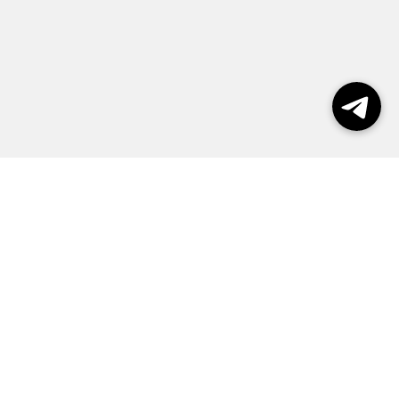
Выборы 2026
Реклама
О журнале
Контакты
Политика конфиденциальности
Правила пользования сайтом