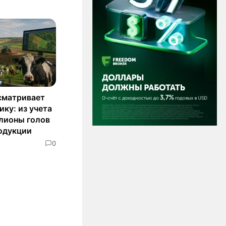
сматривает
ку: из учета
лионы голов
родукции
0