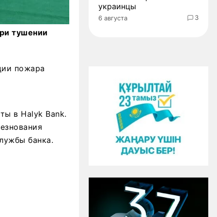
украинцы
3
6 августа
при тушении
ции пожара
ы в Halyk Bank.
лезнования
лужбы банка.