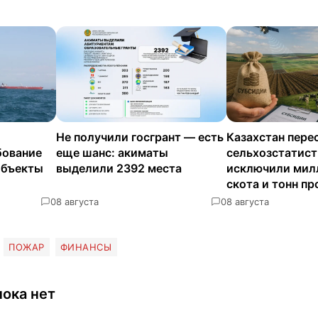
Не получили госгрант — есть
Казахстан пере
бование
еще шанс: акиматы
сельхозстатисти
объекты
выделили 2392 места
исключили мил
скота и тонн п
0
8 августа
0
8 августа
ПОЖАР
ФИНАНСЫ
ока нет