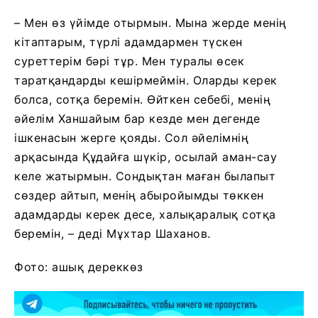
– Мен өз үйімде отырмын. Мына жерде менің
кітаптарым, түрлі адамдармен түскен
суреттерім бәрі тұр. Мен туралы өсек
таратқандарды кешірмеймін. Оларды керек
болса, сотқа беремін. Өйткен себебі, менің
әйелім Ханшайым бар кезде мен дегенде
ішкенасын жерге қояды. Сол әйелімнің
арқасында Құдайға шүкір, осылай аман-сау
келе жатырмын. Сондықтан маған былапыт
сөздер айтып, менің абыройымды төккен
адамдарды керек десе, халықаралық сотқа
беремін, – деді Мұхтар Шаханов.
Фото: ашық дереккөз