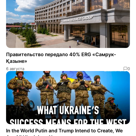
Правительство передало 40% ERG «Самрук-
Қазыне»
6 августа
0
In the World Putin and Trump Intend to Create, We