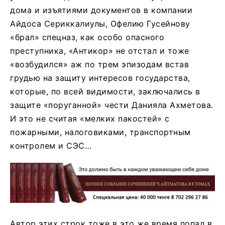
дома и изъятиями документов в компании
Айдоса Сериккалиулы, Офелию Гусейнову
«брал» спецназ, как особо опасного
преступника, «Антикор» не отстал и тоже
«возбудился» аж по трем эпизодам встав
грудью на защиту интересов государства,
которые, по всей видимости, заключались в
защите «поруганной» чести Данияла Ахметова.
И это не считая «мелких пакостей» с
пожарными, налоговиками, транспортным
контролем и СЭС…
Автор этих строк тоже в это же время попал в