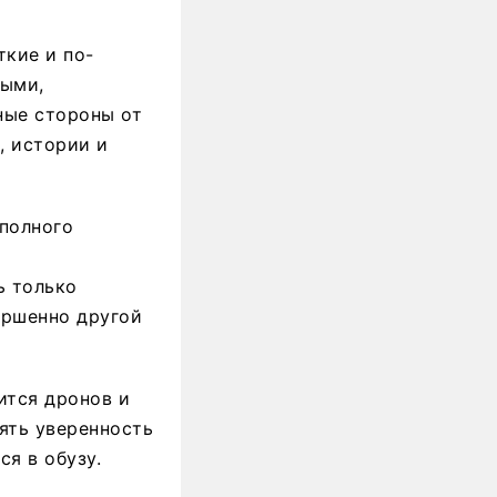
ткие и по-
ными,
ные стороны от
, истории и
полного
ь только
ершенно другой
ится дронов и
лять уверенность
я в обузу.