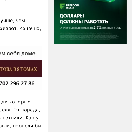
лучше, чем
ривает. Конечно,
ади которых
еля. От парада,
 техники. Как у
огли, провели бы