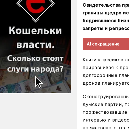
Свидетельства при
границы щедро ис
бодрившиеся бизн
запреты и репрес
AI сокращение
Книги классиков 
приравнивая к про
долгосрочные план
дронов планируетс
Сконструированны
думские партии, т
торжествовавшие т
интервью и видео
кремлевского теле