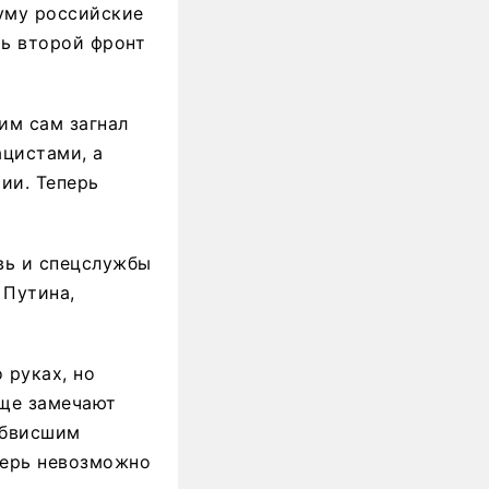
муму российские
ть второй фронт
им сам загнал
ацистами, а
ии. Теперь
овь и спецслужбы
 Путина,
 руках, но
аще замечают
обвисшим
перь невозможно