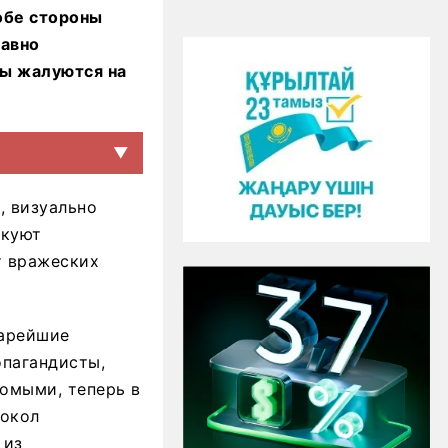
 обе стороны
давно
ы жалуются на
▼
, визуально
икуют
т вражеских
тарейшие
опагандисты,
комыми, теперь в
локол
 из