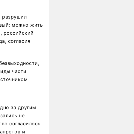
м разрушил
вый: можно жить
е, российский
а, согласия
 безвыходности,
биды части
источником
дно за другим
зались не
тво согласилось
запретов и