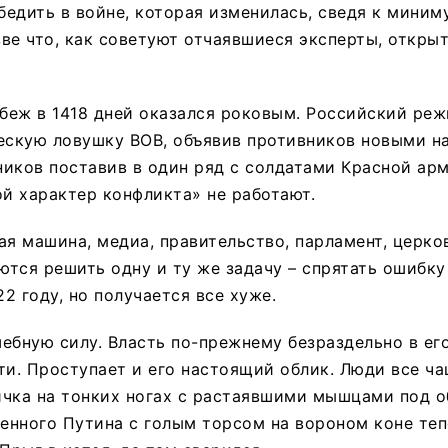
едить в войне, которая изменилась, сведя к мини
ве что, как советуют отчаявшиеся эксперты, откры
еж в 1418 дней оказался роковым. Российский реж
ескую ловушку ВОВ, объявив противников новыми н
иков поставив в один ряд с солдатами Красной арм
ой характер конфликта» не работают.
ая машина, медиа, правительство, парламент, церк
тся решить одну и ту же задачу – спрятать ошибку
2 году, но получается все хуже.
ебную силу. Власть по-прежнему безраздельно в его
ти. Проступает и его настоящий облик. Люди все ч
ичка на тонких ногах с растаявшими мышцами под 
енного Путина с голым торсом на вороном коне те