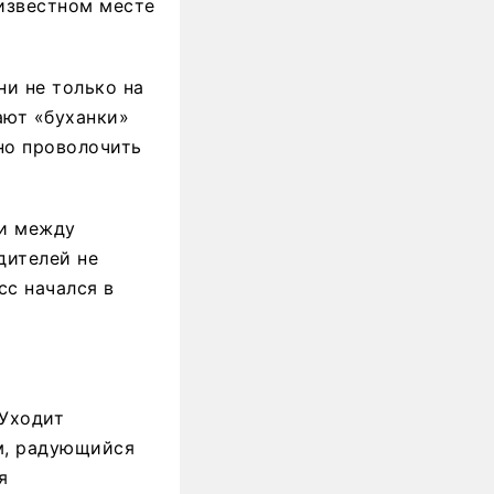
 известном месте
и не только на
ают «буханки»
но проволочить
ии между
дителей не
сс начался в
 Уходит
м, радующийся
я