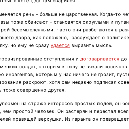
Прыг в котел, да там сварился.
меняется речь – больше не царственная. Когда-то че
азы тоже обвисают – становятся округлыми и пута
рой бессмысленными. Часто они разбегаются в раз
ашего двора
,
как положено, рассуждает о политике
лку, но ему не сразу
удается
выразить мысль.
мпровизированные отступления и
договаривается
до 
мецких солдат, которым в тылу не вязали носочков.
о иноагентов, которым у нас ничего не грозит, пуст
рования раскроют, хотя сам недавно подписал сов
ь тоже совершенно другая.
упермен на страже интересов простых людей, он бо
, чем простой человек. Он растерян и перестал все
елей правящей верхушки. Из гаранта он превращаетс