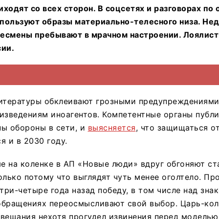
ходят со всех сторон. В соцсетях и разговорах по
пользуют образы материально-телесного низа. Не
есмены пребывают в мрачном настроении. Лоялист
сии.
литературы обклеивают грозными предупреждениями
изведениям иноагентов. Компетентные органы публ
ы обороны в сети, и
в
ыясня
ется
, что защищаться о
я и в 2030 году.
е на коленке в АП «Новые люди» вдруг обгоняют с
олько потому что выглядят чуть менее оголтело. Пр
ри-четыре года назад победу, в том числе над зна
обращениях переосмысливают свой выбор. Царь-ко
вещания нехотя прогудел извинения перед моделью