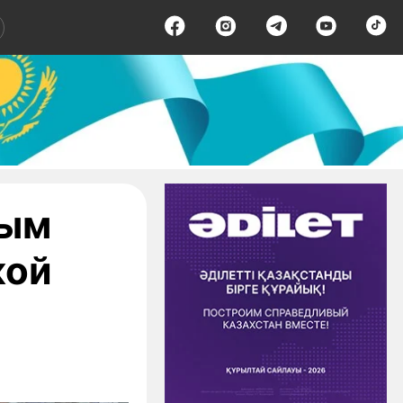
ным
кой