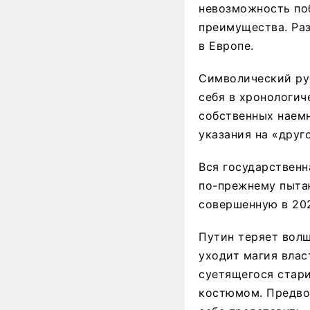
невозможность поб
преимущества. Раз
в Европе.
Символический руб
себя в хронологич
собственных наемн
указания на «друг
Вся государственн
по-прежнему пытаю
совершенную в 202
Путин теряет волш
уходит магия влас
суетящегося стар
костюмом. Предво