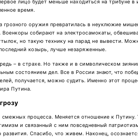
первое лицо будет меньше находиться на трибуне в
ленное время.
з грозного оружия превратилась в неуклюжие мишен
ю. Военкоры собирают на электросамокаты, обвешив
тылок, но такую технику на парад не вывести. Мож
последний козырь, лучше незаряженные.
редь – в страхе. Но также и в символическом зиян
ьным состоянием дел. Все в России знают, что побе
телей, получается, можно судить. Именно этот проце
ира Путина.
 грозу
 смежных процесса. Меняется отношение к Путину.
тимизм и связанный с ним повседневный патриотиз
развития. Спасибо, что живем. Наконец, осознаетс