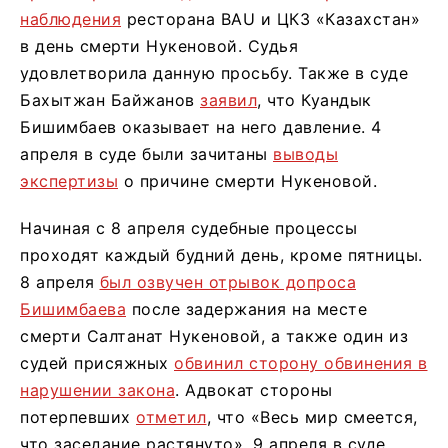
наблюдения
ресторана BAU и ЦКЗ «Казахстан»
в день смерти Нукеновой. Судья
удовлетворила данную просьбу. Также в суде
Бахытжан Байжанов
заявил
, что Куандык
Бишимбаев оказывает на него давление. 4
апреля в суде были зачитаны
выводы
экспертизы
о причине смерти Нукеновой.
Начиная с 8 апреля судебные процессы
проходят каждый будний день, кроме пятницы.
8 апреля
был озвучен отрывок допроса
Бишимбаева
после задержания на месте
смерти Салтанат Нукеновой, а также один из
судей присяжных
обвинил сторону обвинения в
нарушении закона
. Адвокат стороны
потерпевших
отметил
, что «Весь мир смеется,
что заседание растянуто». 9 апреля в суде