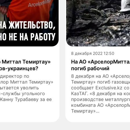
8 декабря 2022 12:50
 Миттал Темиртау»
На АО «АрселорМитта
тов-украинцев?
погиб рабочий
 директор по
8 декабря на АО «Арсел
елор Миттал Темиртау»
Темиртау» погиб газовщ
ытается уволить
сообщает Exclusive.kz с
с-службы угольного
КазТАГ. «8 декабря на 
анну Турабаеву за ее
производстве металлург
комбината АО «Арселор
Темиртау»...