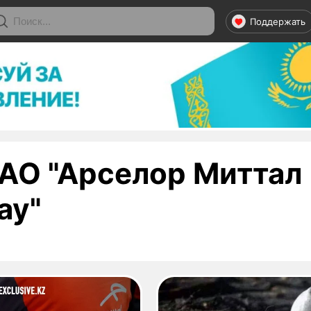
Поддержать
АО "Арселор Миттал
- страница 1
ау"