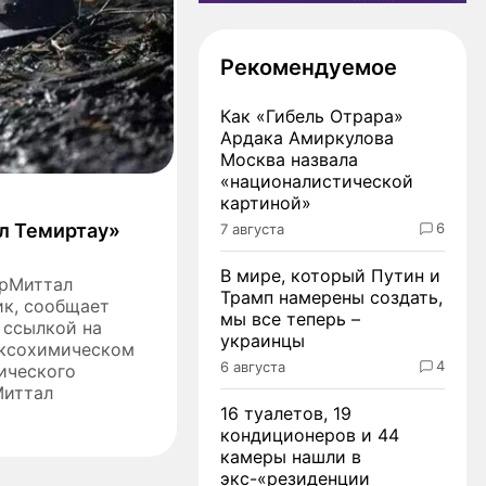
Рекомендуемое
Как «Гибель Отрара»
Ардака Амиркулова
Москва назвала
«националистической
картиной»
л Темиртау»
6
7 августа
В мире, который Путин и
орМиттал
Трамп намерены создать,
ик, сообщает
мы все теперь –
о ссылкой на
украинцы
коксохимическом
4
6 августа
ического
Миттал
16 туалетов, 19
кондиционеров и 44
камеры нашли в
экс-«резиденции