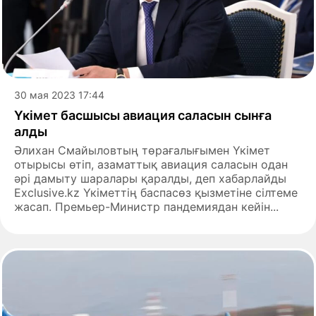
30 мая 2023 17:44
Үкімет басшысы авиация саласын сынға
алды
Әлихан Смайыловтың төрағалығымен Үкімет
отырысы өтіп, азаматтық авиация саласын одан
әрі дамыту шаралары қаралды, деп хабарлайды
Exclusive.kz Үкіметтің баспасөз қызметіне сілтеме
жасап. Премьер-Министр пандемиядан кейін...