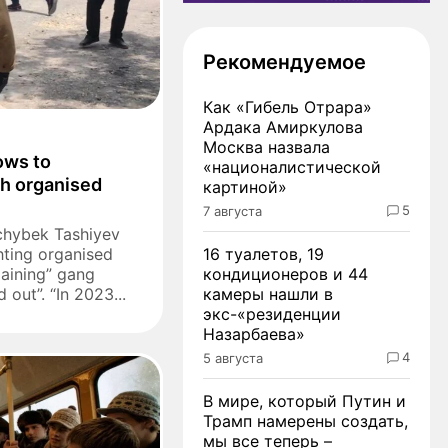
Рекомендуемое
Как «Гибель Отрара»
Ардака Амиркулова
Москва назвала
ows to
«националистической
th organised
картиной»
5
7 августа
chybek Tashiyev
hting organised
16 туалетов, 19
maining” gang
кондиционеров и 44
out”. “In 2023...
камеры нашли в
экс-«резиденции
Назарбаева»
4
5 августа
В мире, который Путин и
Трамп намерены создать,
мы все теперь –