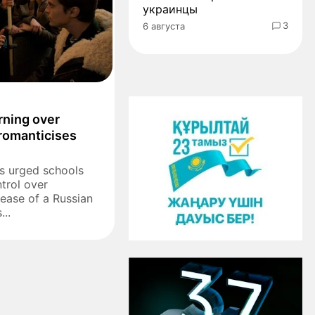
украинцы
3
6 августа
rning over
 romanticises
as urged schools
trol over
lease of a Russian
...