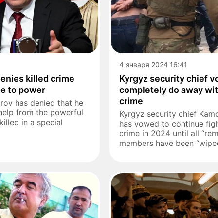
4 января 2024 16:41
enies killed crime
Kyrgyz security chief v
se to power
completely do away wi
crime
rov has denied that he
help from the powerful
Kyrgyz security chief Kam
lled in a special
has vowed to continue fig
crime in 2024 until all “re
members have been “wiped 