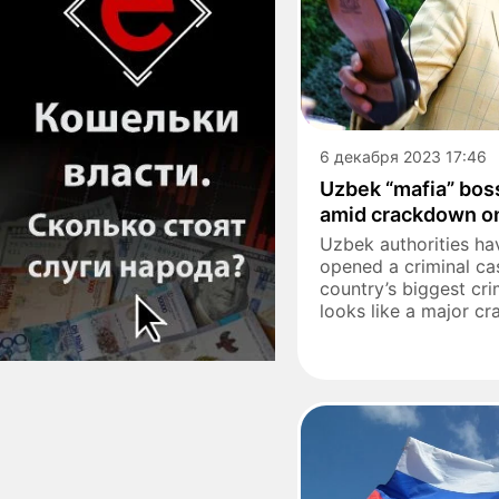
6 декабря 2023 17:46
Uzbek “mafia” bos
amid crackdown o
Uzbek authorities hav
opened a criminal ca
country’s biggest cr
looks like a major cr