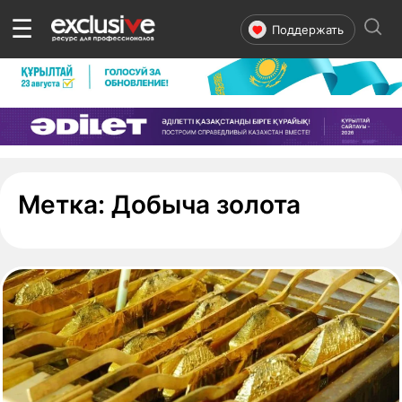
☰
Поддержать
- страни
Метка:
Добыча золота